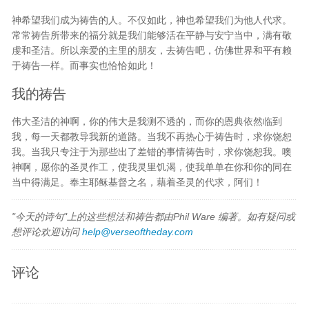
神希望我们成为祷告的人。不仅如此，神也希望我们为他人代求。
常常祷告所带来的福分就是我们能够活在平静与安宁当中，满有敬
虔和圣洁。所以亲爱的主里的朋友，去祷告吧，仿佛世界和平有赖
于祷告一样。而事实也恰恰如此！
我的祷告
伟大圣洁的神啊，你的伟大是我测不透的，而你的恩典依然临到
我，每一天都教导我新的道路。当我不再热心于祷告时，求你饶恕
我。当我只专注于为那些出了差错的事情祷告时，求你饶恕我。噢
神啊，愿你的圣灵作工，使我灵里饥渴，使我单单在你和你的同在
当中得满足。奉主耶稣基督之名，藉着圣灵的代求，阿们！
"今天的诗句"上的这些想法和祷告都由Phil Ware 编著。如有疑问或
想评论欢迎访问
help@verseoftheday.com
评论