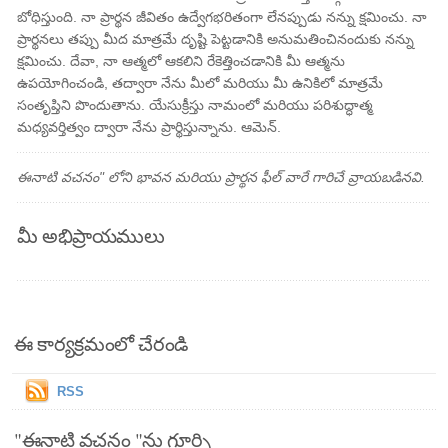
బోధిస్తుంది. నా ప్రార్థన జీవితం ఉద్వేగభరితంగా లేనప్పుడు నన్ను క్షమించు. నా
ప్రార్థనలు తప్పు మీద మాత్రమే దృష్టి పెట్టడానికి అనుమతించినందుకు నన్ను
క్షమించు. దేవా, నా ఆత్మలో ఆకలిని రేకెత్తించడానికి మీ ఆత్మను
ఉపయోగించండి, తద్వారా నేను మీలో మరియు మీ ఉనికిలో మాత్రమే
సంతృప్తిని పొందుతాను. యేసుక్రీస్తు నామంలో మరియు పరిశుద్ధాత్మ
మధ్యవర్తిత్వం ద్వారా నేను ప్రార్థిస్తున్నాను. ఆమెన్.
ఈనాటి వచనం" లోని భావన మరియు ప్రార్థన ఫీల్ వారే గారిచే వ్రాయబడినవి.
మీ అభిప్రాయములు
ఈ కార్యక్రమంలో చేరండి
RSS
"ఈనాటి వచనం "ను గూర్చి