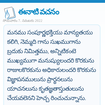
ఈనాటి వచనం
సోమవారం 7. నవంబరు 2022
మనము సంపూర్ణభక్తియు మాన్యతయు
కలిగి, నెమ్మది గాను సుఖముగాను
బ్రదుకు నిమిత్తము, అన్నిటికంటె
ముఖ్యముగా మనుష్యులందరి కొరకును
రాజులకొరకును అధికారులందరి కొరకును
విజ్ఞాపనములును ప్రార్థనలును
యాచనలును కృతజ్ఞతాస్తుతులును
చేయవలెనని హెచ్చ రించుచున్నాను.