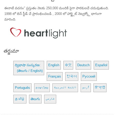
ఈనాటి వచనం" ప్రస్తుతం నెలకు 250,000 మందికి పైగా పాఠకులచే చదువుతుంది.
1998 లో బెన్ స్టీడ్ చే ప్రారంభించబడి , 2000 లో హార్ట్లైట్ నెట్వర్క్లో భాగంగా
మారింది.
తర్జుమా
ద్విభాషా సంస్కరణ:
English
中文
Deutsch
Español
(తెలుగు / English)
Français
한국어
Русский
Português
ภาษาไทย
اللغة العربية
اُردو
हिन्दी
தமிழ்
తెలుగు
فارسی