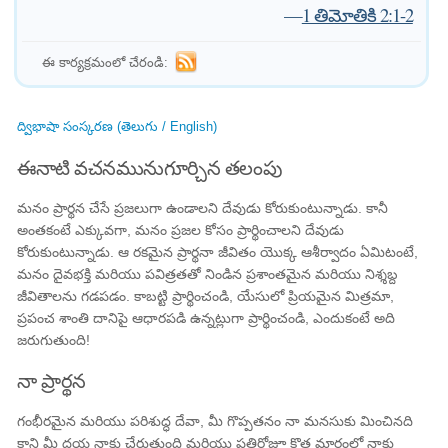
—
1 తిమోతికి 2:1-2
ఈ కార్యక్రమంలో చేరండి:
ద్విభాషా సంస్కరణ (తెలుగు / English)
ఈనాటి వచనమునుగూర్చిన తలంపు
మనం ప్రార్థన చేసే ప్రజలుగా ఉండాలని దేవుడు కోరుకుంటున్నాడు. కానీ
అంతకంటే ఎక్కువగా, మనం ప్రజల కోసం ప్రార్థించాలని దేవుడు
కోరుకుంటున్నాడు. ఆ రకమైన ప్రార్థనా జీవితం యొక్క ఆశీర్వాదం ఏమిటంటే,
మనం దైవభక్తి మరియు పవిత్రతతో నిండిన ప్రశాంతమైన మరియు నిశ్శబ్ద
జీవితాలను గడపడం. కాబట్టి ప్రార్థించండి, యేసులో ప్రియమైన మిత్రమా,
ప్రపంచ శాంతి దానిపై ఆధారపడి ఉన్నట్లుగా ప్రార్థించండి, ఎందుకంటే అది
జరుగుతుంది!
నా ప్రార్థన
గంభీరమైన మరియు పరిశుద్ధ దేవా, మీ గొప్పతనం నా మనసుకు మించినది
కాని మీ దయ నాకు చేరుతుంది మరియు ప్రతిరోజూ కొత్త మార్గంలో నాకు