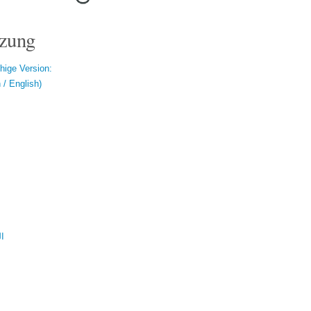
zung
hige Version:
/ English)
ال