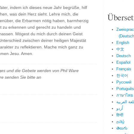
ater, indem ich dieses neue Jahr begrüße, hilf
Überset
hen, was dein Herz sieht. Lehre mich, die
enüber, die Erbarmen nötig haben, barmherzig
it zu erkennen und gerecht zu handeln und
Zweisprac
hassen. Mögest du mich durch deinen Geist
(Deutsch 
terschied zwischen deiner heiligen Majestät
English
akter zu reflektieren. Mache mich ganz zu
中文
Namen Jesu. Amen.
Deutsch
Español
Français
es und die Gebete werden von Phil Ware
한국어
e senden Sie bitte an
Русский
Português
ภาษาไทย
لغة العربية
اُردو
हिन्दी
தமிழ்
తెలుగు