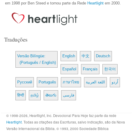
em 1998 por Ben Steed e tornou parte da Rede
Heartlight
em 2000.
Traduções
Versão Bilíngüe:
English
中文
Deutsch
(Português / English)
Español
Français
한국어
Русский
Português
ภาษาไทย
اللغة العربية
اُردو
हिन्दी
தமிழ்
తెలుగు
فارسی
© 1998-2026, Heartlight, Inc. Devocional Para Hoje faz parte da rede
Heartlight
. Todas as citações das Escrituras, salvo indicação, são da Nova
Versão Internacional da Bíblia. © 1993, 2000 Sociedade Bíblica