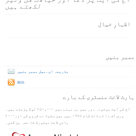
لکھتے ہیں
اظہارِ خیال
ممبر بنیں
بذریعہ ای۔میل ممبر بنیں
RSS
ہارٹ لائٹ منسٹری کے بارے
آج کی آیت موجودہ دور میں ہر مہنے میں ۲۵۰،۰۰۰ لوگ پڑھتے ہیں۔
ورس آف دا ڈے ڈاٹ کام ۱۹۹۸ میں بین سٹیڈ نے شروع کی اور۲۰۰۰
ہائی لائٹ نیٹورک کا حصہ بن گئی۔