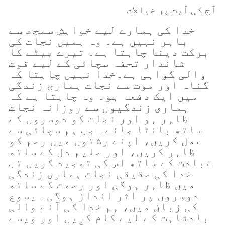
آج کی آیت پر خیالات
خدا کی ہمارے لیے خواہش سمجھ سے
باہر نہیں ہے۔ وہ ہمیں نجات کی
برکت دینا چاہتا ہے۔ تیرے بیٹے کا
شاندار تحفہ سچائی کے لیے قوت
والی گواہی ہے۔خدا نہیں چاہتا کہ
گناہ اور موت سے نجات ہماری زندگی
میں ایک دفعہ ہو۔ وہ چاہتا ہے کہ
ہماری زندگیوں سے روزانہ نجات
ظاہر ہو اور نجات کو دوسروں کے
ساتھ بانٹا جائے۔ جب ہم سچائی سے
عمل کریں، اپنے رشتوں میں رحم کو
ظاہر کریں، اور حلیم دل کے ساتھ
عبادت کے ساتھ اس کی تمجید کریں تب
خدا کی حقیقی نجات ہماری زندگی
میں ظاہر ہوگی اور رحمت کے ساتھ
دوسروں پر اثر انداز ہوگی۔ یسوع
کی زبان میں، ہم خدا کی آنے والی
بادشاہت کے لیے کام کریں اور ویسے