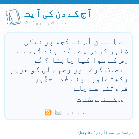
آج کے دن کی آیت
هفته 4. جنوري 2014
اے اِنسان اُس نے تُجھ پر نیکی
ظاہر کردی ہے۔ خُداوند تُجھ سے
اِس کے سوا کیا چاہتا ؟ تُو
انصاف کرے اور رحم دِلی کو عزیز
رکھتےاور اپنے خُدا حضُور
فروتنی سے چلے
—
مِیکاہ ۶ باب ۸ آیت
ممبر بنیں:
دولسانی قسم (اُردو / English)