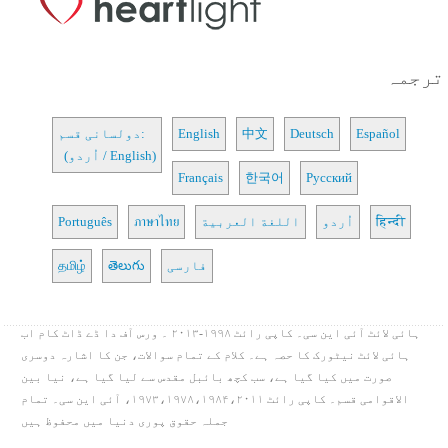
ترجمہ
Español
Deutsch
中文
English
دولسانی قسم:
(اُردو / English)
Français
한국어
Русский
हिन्दी
اُردو
اللغة العربية
ภาษาไทย
Português
فارسی
తెలుగు
தமிழ்
ہائی لائٹ آئی این سی۔ کاپی رائٹ ۱۹۹۸-۲۰۱۳ ۔ ورس آف دا ڈے ڈاٹ کام اب
ہائی لائٹ نیٹورک کا حصہ ہے۔ کلام کے تمام سوالات، جن کا اشارہ دوسری
صورت میں کیا گیا ہے، سب کچھ بائبل مقدس سے لیا گیا ہے، نیا بین
الاقوامی قسم۔ کاپی رائٹ ۱۹۷۳،۱۹۷۸،۱۹۸۴،۲۰۱۱، آئی این سی۔ تمام
جملہ حقوق پوری دنیا میں محفوظ ہیں