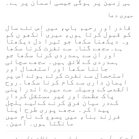
ہی زمین پر ہوگی جیسی آسمان پر ہے۔
میری دعا
قادر اور رحیم باپ، میں اس نئے سال
کو قبول کرتا ہوں، میری آنکھو ں کو
وہ دیکھنا سکھا جو تیرا دل دیکھتا
ہے۔مجھے گناہ سے نفرت کرنا سکھا
اور ان سے ہمدردی کرنا سکھا جو
ہمدردی کے لائق ہیں۔ مجھے سچائی
جاننا سکھا اور استعمال اور
استحصال سے نفرت کرتے ہوئے اس پر
ایمان داری سے کام کرنا سکھا۔روح
القدس کے وسیلہ سے میرے اندر اپنی
پاک عظمت اور غیر مستقل کردار
کےدر میان فرق کرنے کےلیے ہلچل
پیدا کر۔ مجھے پوری طرح اپنا
فرزند بنا، میں یسوع کے نام میں
مانگتا ہوں۔ آمین۔
آج کی آیت پر دعا اور خیالات فل وئیر