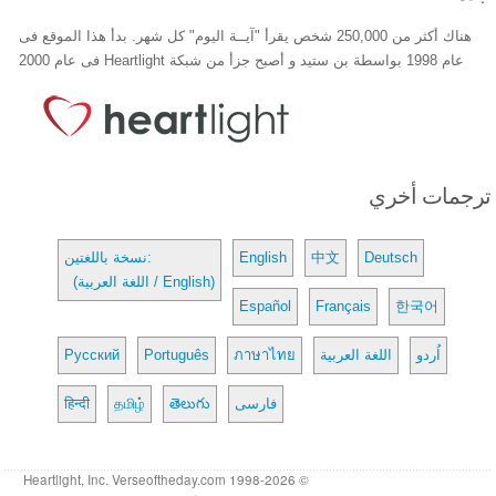
هناك أكثر من 250,000 شخص يقرأ "آيــة اليوم" كل شهر. بدأ هذا الموقع فى
عام 1998 بواسطة بن ستيد و أصبح جزأ من شبكة Heartlight فى عام 2000
ترجمات أخري
Deutsch
中文
English
نسخة باللغتين:
(اللغة العربية / English)
Español
Français
한국어
اُردو
اللغة العربية
ภาษาไทย
Português
Русский
فارسی
తెలుగు
தமிழ்
हिन्दी
© 1998-2026 Heartlight, Inc. Verseoftheday.com