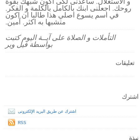
و الاستغلال. ساعدنى لكى اكون شبهك بقوة
روحك. اجعلنى ابنك بالكامل بالكلمة و الفكر.
في اسم يسوع اصلي هذا طالبا ان اكون
متشبها به اكثر. آمين.
التأملات و الصلاة على آيــة اليوم كتبت
بواسطة فيل وير
تعليقات
اشترك
اشترك عن طريق البريد الإلكترونى
RSS
نبذة