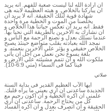
ان ارادة الله لنا ليست صعبة للفهم. انه يريد
ان يباركنا بالخلاص. و هبته العظيمة لابنه هى
شهادة قوية لتلك الحقيقة. انه لا يريد ان
يخلصنا من الموت و الخطية مرة واحدة
فقط. انه يريد ان تعكس حياتنا هذا الخلاص و
ان نشارك به الاخرين بالطريقة التي نحيا بها.
عندما نسلك بعدل و نصنع الرحمة مع الناس و
نمجد الله بعبادته بقلب متواضع حينئذ يصبح
الخلاص حقيقي و يؤثر علي الاخرين بنعمته. و
بلغة يسوع نحن نعمل من اجل ان يأتى
ملكوت الله و ان تتمم مشيئته علي الارض و
فينا كما فى السماء (متي 6:9-10).
صلاتي
ايها الآب العظيم القدير فى بداية السنة
الجديدة ساعدنى ان اري بعيني ما يراه قلبك.
علمنى ان اكره الخطية و ان اكون رحيم مع
كل من يحتاج الرحمة. ساعدنى ان اري
الحقيقة و ان اتصرف بعدل و ان اكره الفساد