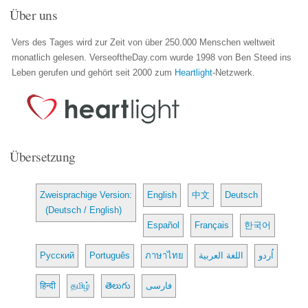
Über uns
Vers des Tages wird zur Zeit von über 250.000 Menschen weltweit
monatlich gelesen. VerseoftheDay.com wurde 1998 von Ben Steed ins
Leben gerufen und gehört seit 2000 zum
Heartlight
-Netzwerk.
Übersetzung
Zweisprachige Version:
English
中文
Deutsch
(Deutsch / English)
Español
Français
한국어
Русский
Português
ภาษาไทย
اللغة العربية
اُردو
हिन्दी
தமிழ்
తెలుగు
فارسی