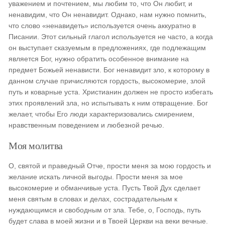
уважением и почтением, мы любим то, что Он любит, и
ненавидим, что Он ненавидит. Однако, нам нужно помнить,
что слово «ненавидеть» используется очень аккуратно в
Писании. Этот сильный глагол используется не часто, а когда
он выступает сказуемым в предложениях, где подлежащим
является Бог, нужно обратить особенное внимание на
предмет Божьей ненависти. Бог ненавидит зло, к которому в
данном случае причисляются гордость, высокомерие, злой
путь и коварные уста. Христианин должен не просто избегать
этих проявлений зла, но испытывать к ним отвращение. Бог
желает, чтобы Его люди характеризовались смирением,
нравственным поведением и любезной речью.
Моя молитва
О, святой и праведный Отче, прости меня за мою гордость и
желание искать личной выгоды. Прости меня за мое
высокомерие и обманчивые уста. Пусть Твой Дух сделает
меня святым в словах и делах, сострадательным к
нуждающимся и свободным от зла. Тебе, о, Господь, путь
будет слава в моей жизни и в Твоей Церкви на веки вечные.