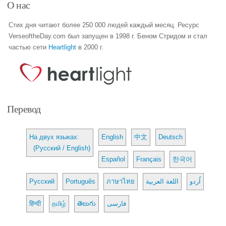
О нас
Стих дня читают более 250 000 людей каждый месяц. Ресурс
VerseoftheDay.com был запущен в 1998 г. Беном Стридом и стал
частью сети
Heartlight
в 2000 г.
Перевод
На двух языках:
English
中文
Deutsch
(Русский / English)
Español
Français
한국어
Русский
Português
ภาษาไทย
اللغة العربية
اُردو
हिन्दी
தமிழ்
తెలుగు
فارسی