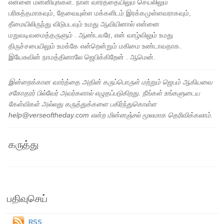
என்னை மன்னியுங்கள். நான் வார்த்தையிலும் செயலிலும்
பரிசுத்தமாகவும், தேவையுள்ள மக்களிடம் இரக்கமுள்ளவராகவும்,
தீமையிலிருந்து விடுபடவும் உமது ஆவியினால் என்னை
மறுவடிவமைத்தருளும் . ஆண்டவரே, என் வாழ்விலும் உமது
திருச்சபையிலும் உமக்கே என்றென்றும் மகிமை உண்டாவதாக.
இயேசுவின் நாமத்தினாலே ஜெபிக்கிறேன் . ஆமென்.
இன்றைக்கான வார்த்தை அதின் கருப்பொருள் மற்றும் ஜெபம் ஆகியவை
சகோதரர் பில்வேர் அவர்களால் எழுதப்படுகிறது. நீங்கள் உங்களுடைய
கேள்விகள் அல்லது கருத்துக்களை பகிர்ந்துகொள்ள
help@verseoftheday.com என்ற மின்னஞ்சல் மூலமாக தெரிவிக்கலாம்.
கருத்து
பதிவுசெய்
RSS