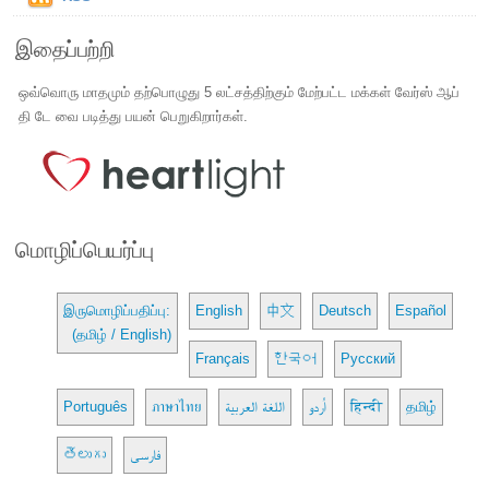
இதைப்பற்றி
ஒவ்வொரு மாதமும் தற்பொழுது 5 லட்சத்திற்கும் மேற்பட்ட மக்கள் வேர்ஸ் ஆப்
தி டே வை படித்து பயன் பெறுகிறார்கள்.
மொழிப்பெயர்ப்பு
இருமொழிப்பதிப்பு:
English
中文
Deutsch
Español
(தமிழ் / English)
Français
한국어
Русский
Português
ภาษาไทย
اللغة العربية
اُردو
हिन्दी
தமிழ்
తెలుగు
فارسی