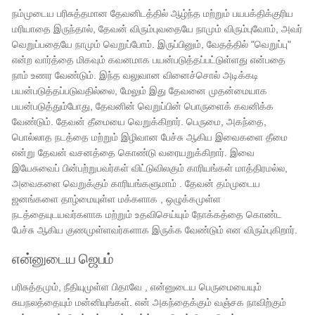
நம்முடைய பரிசுத்தமான தேவனிடத்தில் ஆழ்ந்த மற்றும் பயபக்திக்குரிய
மரியாதை இருந்தால், தேவன் விரும்புவதையே நாமும் விரும்புவோம், அவர்
வெறுப்பதையே நாமும் வெறுப்போம். இருப்பினும், வேதத்தில் "வெறுப்பு"
என்ற வார்த்தை மிகவும் கவனமாக பயன்படுத்தப்பட்டுள்ளது என்பதை
நாம் உணர வேண்டும். இந்த வலுவான வினைச்சொல் அடிக்கடி
பயன்படுத்தப்படுவதில்லை, மேலும் இது தேவனை முதன்மையாக
பயன்படுத்தும்போது, ​​தேவனின் வெறுப்பின் பொருளைக் கவனிக்க
வேண்டும். தேவன் தீமையை வெறுக்கிறார். பெருமை, அகந்தை,
பொல்லாத நடத்தை மற்றும் இழிவான பேச்சு ஆகிய இவைகளை தீமை
என்று தேவன் வசனத்தை கொண்டு வரையறுக்கிறார். இவை
இயேசுவைப் பின்பற்றுபவர்கள் விட்டுவிலகும் காரியங்கள் மாத்திரமல்ல,
அவைகளை வெறுக்கும் காரியங்களுமாம் . தேவன் தம்முடைய
ஜனங்களை தாழ்மையுள்ள மக்களாக , ஒழுக்கமுள்ள
நடத்தையுடயவர்களாக மற்றும் உதவிசெய்யும் நோக்கத்தை கொண்ட
பேச்சு ஆகிய குணமுள்ளவர்களாக இருக்க வேண்டும் என விரும்புகிறார்.
என்னுடைய ஜெபம்
பரிசுத்தமும், நீதியுமுள்ள பிதாவே , என்னுடைய பெருமையையும்
சுயநலத்தையும் மன்னியுங்கள். என் அகந்தைக்கும் வஞ்சக நாவிற்கும்