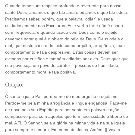
Quando temos um respeito profundo e reverente para nosso
santo Deus, amamos o que Ele ama e odiamos o que Ele odeia.
Precisamos saber, porém, que a palavra “odiar” é usada
cuidadosamente nas Escrituras. Este verbo forte não é usado
com freqüência, e quando usado com Deus como o sujeito,
devemos notar qual é o objeto do ódio de Deus. Deus odeia o
mal, que neste caso é definido como orgulho, arrogância, mau
comportamento e fala desprezível. Estas coisas devem ser
evitadas por cristãos e também odiadas por eles. Deus quer que
seu povo seja um povo de caráter – pessoas de humildade,
comportamento moral e fala positiva.
Oração:
Ó santo e justo Pai, perdoe-me do meu orgulho e egoísmo.
Perdoe-me pela minha arrogância e língua enganosa. Faça-me
de novo pelo seu Espírito para ser santo em palavra e ação,
compassivo para com aqueles que têm necessidade e liberto do
mal. A Ti, Ó Senhor, seja a glória na minha vida e na sua Igreja
para sempre e sempre. Em nome de Jesus. Amém. || Veja a