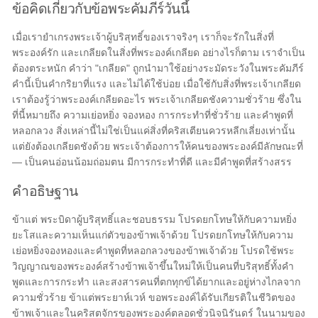
ข้อคิดเกี่ยวกับข้อพระคัมภีร์วันนี้
เมื่อเรายำเกรงพระเจ้าผู้บริสุทธิ์ของเราจริงๆ เราก็จะรักในสิ่งที่
พระองค์รัก และเกลียดในสิ่งที่พระองค์เกลียด อย่างไรก็ตาม เราจำเป็น
ต้องตระหนัก คำว่า "เกลียด" ถูกนำมาใช้อย่างระมัดระวังในพระคัมภีร์
คำนี้เป็นคำกริยาที่แรง และไม่ได้ใช้บ่อย เมื่อใช้กับสิ่งที่พระเจ้าเกลียด
เราต้องรู้ว่าพระองค์เกลียดอะไร พระเจ้าเกลียดชังความชั่วร้าย ซึ่งใน
ที่นี้หมายถึง ความเย่อหยิ่ง จองหอง การกระทำที่ชั่วร้าย และคำพูดที่
หลอกลวง สิ่งเหล่านี้ไม่ใช่เป็นแค่สิ่งที่คริสเตียนควรหลีกเลี่ยงเท่านั้น
แต่ยังต้องเกลียดชังด้วย พระเจ้าต้องการให้คนของพระองค์มีลักษณะที่
— เป็นคนอ่อนน้อมถ่อมตน มีการกระทำที่ดี และมีคำพูดที่สร้างสรร
คำอธิษฐาน
ข้าแต่ พระบิดาผู้บริสุทธิ์และชอบธรรม โปรดยกโทษให้กับความหยิ่ง
ยะโสและความเห็นแก่ตัวของข้าพเจ้าด้วย โปรดยกโทษให้กับความ
เย่อหยิ่งจองหองและคำพูดที่หลอกลวงของข้าพเจ้าด้วย โปรดใช้พระ
วิญญาณของพระองค์สร้างข้าพเจ้าขึ้นใหม่ให้เป็นคนที่บริสุทธิ์ทั้งคำ
พูดและการกระทำ และสงสารคนที่ตกทุกข์ได้ยากและอยู่ห่างไกลจาก
ความชั่วร้าย ข้าแต่พระยาห์เวห์ ขอพระองค์ได้รับเกียรติในชีวิตของ
ข้าพเจ้าและในคริสตจักรของพระองค์ตลอดชั่วนิจนิรันดร์ ในนามของ