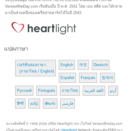
VerseoftheDay.com เริ่มต้นเมื่อ ปี พ.ศ. 2541 โดย เบน สตีด และได้กลาย
มาเป็นส่วนหนึ่งของเครือข่ายฮาร์ทไล์ในปี 2543
แปลภาษา
เวอร์ชั่นสองภาษา:
English
中文
Deutsch
(ภาษาไทย / English)
Español
Français
한국어
Русский
Português
ภาษาไทย
اللغة العربية
اُردو
हिन्दी
தமிழ்
తెలుగు
فارسی
สงวนลิขสิทธิ์ © 1998-2026 บริษัท Heartlight, Inc เว็บไซต์ Verseoftheday.com
เป็นส่วนหนึ่งของ เครือข่ายฮาร์ทไลท์ (
Heartlight
Network) ข้อพระคัมภีร์ที่นำมา