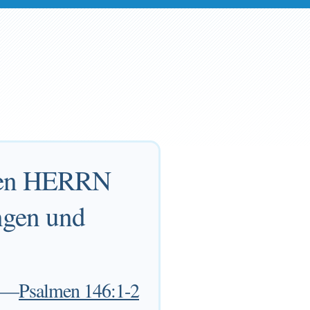
 den HERRN
ngen und
—
Psalmen 146:1-2