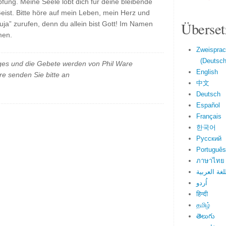
fung. Meine Seele lobt dich für deine bleibende
ist. Bitte höre auf mein Leben, mein Herz und
Überset
luja” zurufen, denn du allein bist Gott! Im Namen
men.
Zweisprac
(Deutsch 
es und die Gebete werden von Phil Ware
English
e senden Sie bitte an
中文
Deutsch
Español
Français
한국어
Русский
Português
ภาษาไทย
لغة العربية
اُردو
हिन्दी
தமிழ்
తెలుగు