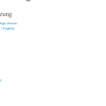
zung
hige Version:
/ English)
ال