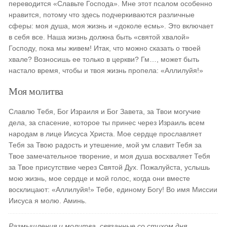
переводится «Славьте Господа». Мне этот псалом особенно
нравится, потому что здесь подчеркиваются различные
сферы: моя душа, моя жизнь и «доколе есмь». Это включает
в себя все. Наша жизнь должна быть «святой хвалой»
Господу, пока мы живем! Итак, что можно сказать о твоей
хвале? Возносишь ее только в церкви? Гм…, может быть
настало время, чтобы и твоя жизнь пропела: «Аллилуйя!»
Моя молитва
Славлю Тебя, Бог Израиля и Бог Завета, за Твои могучие
дела, за спасение, которое ты принес через Израиль всем
народам в лице Иисуса Христа. Мое сердце прославляет
Тебя за Твою радость и утешение, мой ум славит Тебя за
Твое замечательное творение, и моя душа восхваляет Тебя
за Твое присутствие через Святой Дух. Пожалуйста, услышь
мою жизнь, мое сердце и мой голос, когда они вместе
восклицают: «Аллилуйя!» Тебе, единому Богу! Во имя Миссии
Иисуса я молю. Аминь.
Размышления и молитва, связанные со стихом дня,