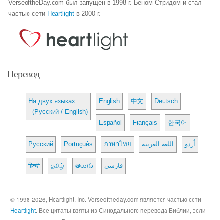
VerseoftheDay.com был запущен в 1998 г. Беном Стридом и стал
частью сети
Heartlight
в 2000 г.
Перевод
На двух языках:
English
中文
Deutsch
(Русский / English)
Español
Français
한국어
Русский
Português
ภาษาไทย
اللغة العربية
اُردو
हिन्दी
தமிழ்
తెలుగు
فارسی
© 1998-2026, Heartlight, Inc. Verseoftheday.com является частью сети
Heartlight
. Все цитаты взяты из Синодального перевода Библии, если