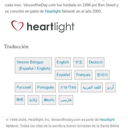
cada mes. VerseoftheDay.com fue fundado en 1998 por Ben Steed y
se convirtió en parte de
Heartlight
Network en el año 2000.
Traducción
Version Bilingue:
English
中文
Deutsch
(Español / English)
Español
Français
한국어
Русский
Português
ภาษาไทย
اللغة العربية
اُردو
हिन्दी
தமிழ்
తెలుగు
فارسی
© 1998-2026, Heartlight, Inc. Verseoftheday.com es parte de
Heartlight
Network. Todas las citas de la escritura fueron tomadas de la Santa Biblia