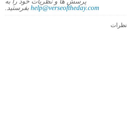
پرسش ها و نظریات خود را به
help@verseoftheday.com
بفرستید.
نظرات