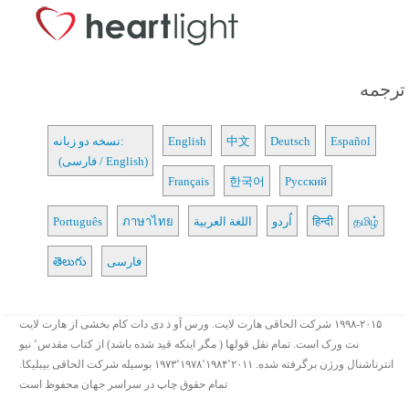
ترجمه
Español
Deutsch
中文
English
نسخه دو زبانه:
(فارسی / English)
Français
한국어
Русский
தமிழ்
हिन्दी
اُردو
اللغة العربية
ภาษาไทย
Português
فارسی
తెలుగు
۱۹۹۸-۲۰۱۵ شرکت الحاقی هارت لایت. ورس آو ذ دی دات کام بخشی از هارت لایت
نت ورک است. تمام نقل قولها ( مگر اینکه قید شده باشد) از کتاب مقدس٬ نیو
انترناشنال ورژن برگرفته شده. ۱۹۷۳٬۱۹۷۸٬۱۹۸۴٬۲۰۱۱ بوسیله شرکت الحاقی بیبلیکا.
تمام حقوق چاپ در سراسر جهان محفوظ است