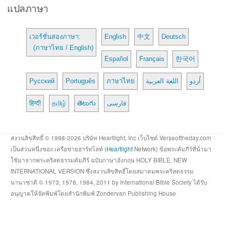
แปลภาษา
เวอร์ชั่นสองภาษา:
English
中文
Deutsch
(ภาษาไทย / English)
Español
Français
한국어
Русский
Português
ภาษาไทย
اللغة العربية
اُردو
हिन्दी
தமிழ்
తెలుగు
فارسی
สงวนลิขสิทธิ์ © 1998-2026 บริษัท Heartlight, Inc เว็บไซต์ Verseoftheday.com
เป็นส่วนหนึ่งของ เครือข่ายฮาร์ทไลท์ (
Heartlight
Network) ข้อพระคัมภีร์ที่นำมา
ใช้มาจากพระคริสตธรรมคัมภีร์ ฉบับภาษาอังกฤษ HOLY BIBLE, NEW
INTERNATIONAL VERSION ซึ่งสงวนลิขสิทธิ์โดยสมาคมพระคริสตธรรม
นานาชาติ © 1973, 1978, 1984, 2011 by International Bible Society ได้รับ
อนุญาตให้จัดพิมพ์โดยสำนักพิมพ์ Zondervan Publishing House