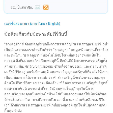
ร่วมเป็นสมาชิก:
เวอร์ชั่นสองภาษา (ภาษาไทย / English)
ข้อคิดเกี่ยวกับข้อพระคัมภีร์วันนี้
"ฮาเลลูยา" นี่คือบทสดุดีที่พูดถึงการสรรเสริญ "สรรเสริญพระยาห์เวห์"
เป็นคำแปลของเราสำหรับคำว่า "ฮาเลลูยา" แต่ดูเหมือนตอนที่เราร้อง
และตะโกน "ฮาเลลูยา" มันยังไม่ได้จับใจเหมือนอย่างที่มันเป็นใน
สวรรค์ สิ่งที่ผมชอบเกี่ยวกับบทสดุดีนี้ คือมันมีมิติของการสรรเสริญทั้ง
สามด้าน คือ: จิตวิญญาณของผม ชีวิตทั้งชีวิตของผม และตราบเท่าที่
ผมยังมีชีวิตอยู่ คนที่เขียนสดุดี และพระวิญญาณบริสุทธิ์ที่ดลใจให้เขา
เขียน ต้องการให้เราตระหนักว่า คำสรรเสริญนี้จะต้องครอบคลุมทุก
ด้านในชีวิต ชีวิตของเราจะต้องเป็น "ชีวิตแห่งการสรรเสริญที่บริสุทธิ์
ต่อพระยาห์เวห์ ตราบเท่าที่เรายังมีลมหายใจอยู่" ทุกวันนี้การ
สรรเสริญของคุณเป็นอย่างไรบ้าง ใช่เป็นแค่การแสดงให้เห็นที่คริสต
จักรหรือเปล่า อืม...บางทีอาจจะถึงเวลาที่จะมอบส่วนที่เหลือของชีวิต
เรา ด้วยการสรรเสริญพระยาห์เวห์อย่างสุดจิต สุดใจ สิ้นสุดความคิด
สิ้นสุดกำลัง