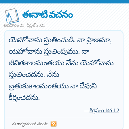
ఈనాటి వచనం
ఆదివారం 23. ఏప్రిల్ 2023
యెహోవాను స్తుతించుడి. నా ప్రాణమా,
యెహోవాను స్తుతింపుము. నా
జీవితకాలమంతయు నేను యెహోవాను
స్తుతించెదను. నేను
బ్రతుకుకాలమంతయు నా దేవుని
కీర్తించెదను.
—
కీర్తనలు 146:1-2
ఈ కార్యక్రమంలో చేరండి: