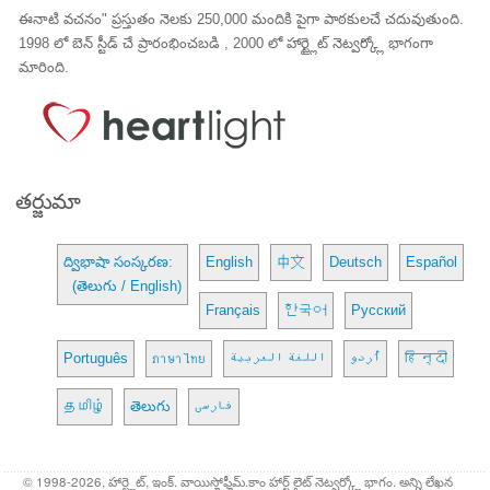
ఈనాటి వచనం" ప్రస్తుతం నెలకు 250,000 మందికి పైగా పాఠకులచే చదువుతుంది.
1998 లో బెన్ స్టీడ్ చే ప్రారంభించబడి , 2000 లో హార్ట్లైట్ నెట్వర్క్లో భాగంగా
మారింది.
తర్జుమా
ద్విభాషా సంస్కరణ:
English
中文
Deutsch
Español
(తెలుగు / English)
Français
한국어
Русский
Português
ภาษาไทย
اللغة العربية
اُردو
हिन्दी
தமிழ்
తెలుగు
فارسی
© 1998-2026, హార్ట్లైట్, ఇంక్. వాయిస్హోఫ్హీమ్.కాం హార్ట్ లైట్ నెట్వర్క్లో భాగం. అన్ని లేఖన