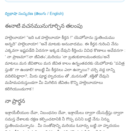
ద్విభాషా సంస్కరణ (తెలుగు / English)
ఈనాటి వచనమునుగూర్చిన తలంపు
హల్లెలూయా! "ఇది ఒక హల్లెలూయా కీర్తన !" యెహోవాను స్తుతించుము
అన్నది" హల్లెలూయా! "అనే మాటకు అనువాదము. ఈ కీర్తన గురించి నేను
ఎక్కవగా ఇష్టపడేది ఏదనగా ఇక్కడ దేవుని కీర్తించు వివిధ కొణాలు అవేవనగా :
' నా ప్రాణమా'!'నా జీవితం',మరియు 'నా బ్రతుకుకాలమంతయు'అనే
మాటలు.మన జీవితాలు మన జీవిత కాలం ఉన్నంతవరకు యెహోవాకు "పవిత్ర
స్తుతి" గా ఉండాలి! కాబట్టి మీ కీర్తనలు ఎలా ఉన్నాయి? చర్చి వద్ద దాన్ని
వదిలిపెట్టారా?, మీరు పూర్ణ హృదయం తో ,మనసుతో ,శక్తితో దేవుని
మహిమపరుస్తుండగా మీ మిగిలిన జీవితం కొన్ని హల్లెలూయాలు
కలిగియుండుగాక !
నా ప్రార్థన
ఇశ్రాయేలీయుల దేవా, నిబంధనల దేవా, ఇశ్రాయేలు ద్వారా యేసుక్రీస్తు ద్వారా
సమస్త దేశాలకు రక్షణ కల్పించటానికి నీ గొప్ప పనిని బట్టి నేను నిన్ను
స్తుతించుచున్నాను . మీ సంతోషాన్ని మరియు ఓదార్పు బట్టి నా హృదయం