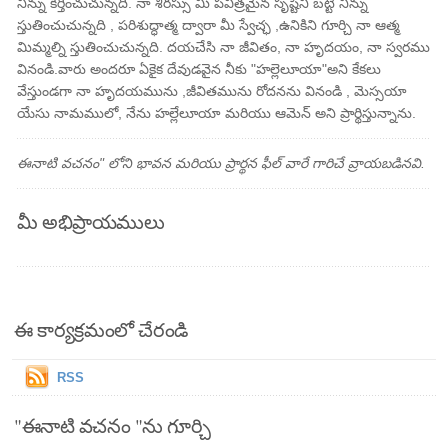
నిన్ను కీర్తించుచున్నది. నా శిరస్సు మీ పవిత్రమైన సృష్టిని బట్టి నిన్ను
స్తుతించుచున్నది , పరిశుద్ధాత్మ ద్వారా మీ స్వేచ్ఛ ,ఉనికిని గూర్చి నా ఆత్మ
మిమ్మల్ని స్తుతించుచున్నది. దయచేసి నా జీవితం, నా హృదయం, నా స్వరము
వినండి.వారు అందరూ ఏకైక దేవుడవైన నీకు "హల్లెలూయా"అని కేకలు
వేస్తుండగా నా హృదయమును ,జీవితమును రోదనను వినండి , మెస్సయా
యేసు నామములో, నేను హల్లేలూయా మరియు ఆమెన్ అని ప్రార్థిస్తున్నాను.
ఈనాటి వచనం" లోని భావన మరియు ప్రార్థన ఫీల్ వారే గారిచే వ్రాయబడినవి.
మీ అభిప్రాయములు
ఈ కార్యక్రమంలో చేరండి
RSS
"ఈనాటి వచనం "ను గూర్చి