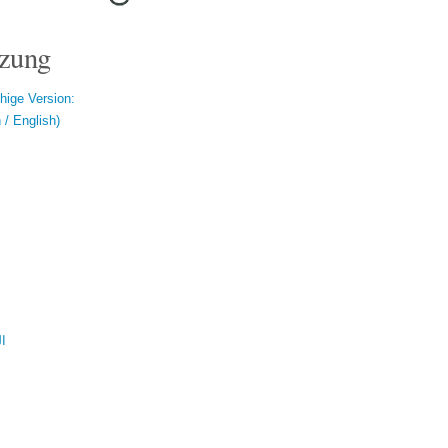
zung
hige Version:
/ English)
ال