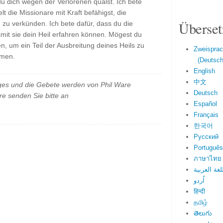
du dich wegen der Verlorenen quälst. Ich bete
lt die Missionare mit Kraft befähigst, die
Überset
zu verkünden. Ich bete dafür, dass du die
mit sie dein Heil erfahren können. Mögest du
, um ein Teil der Ausbreitung deines Heils zu
Zweisprac
Amen.
(Deutsch 
English
中文
es und die Gebete werden von Phil Ware
Deutsch
e senden Sie bitte an
Español
Français
한국어
Русский
Português
ภาษาไทย
لغة العربية
اُردو
हिन्दी
தமிழ்
తెలుగు