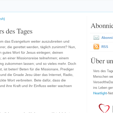
ish)
Abonni
s des Tages
Abonni
um das Evangelium weiter auszubreiten und
erer, die gerettet werden, täglich zunimmt? Nun,
RSS
ein gutes Wort für Jesus einlegen; deinen
Über un
; an einer Missionsreise teilnehmen; einem
zung zukommen lassen; und so vieles mehr. Doch
, ist beten! Beten für die Missionare, Prediger
Vers des Tage
 und die Gnade Jesu über das Internet, Radio,
Menschen wel
te Wort verbreiten. Bete dafür, dass die
VerseoftheDa
und ihre Kraft und ihr Einfluss weiter wachsen
ins Leben ger
Heartlight
-Ne