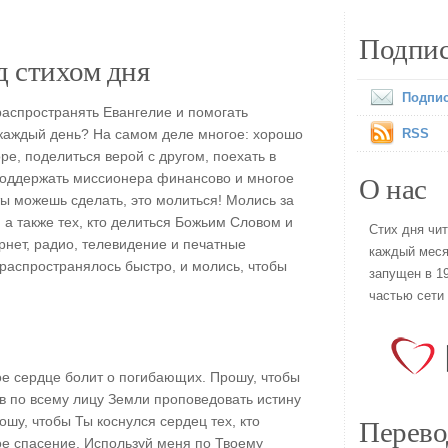
Подпис
 стихом дня
Подпис
распространять Евангелие и помогать
каждый день? На самом деле многое: хорошо
RSS
оре, поделиться верой с другом, поехать в
О нас
поддержать миссионера финансово и многое
ты можешь сделать, это молиться! Молись за
 а также тех, кто делиться Божьим Словом и
Стих дня чи
рнет, радио, телевидение и печатные
каждый меся
 распространялось быстро, и молись, чтобы
запущен в 19
частью сети
е сердце болит о погибающих. Прошу, чтобы
 по всему лицу Земли проповедовать истину
Перево
шу, чтобы Ты коснулся сердец тех, кто
ое спасение. Используй меня по Твоему