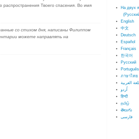
ю распространения Твоего спасения. Во имя
На двух 
(Русский 
English
中文
занные со стихом дня, написаны Филиппом
Deutsch
ментарии можете направлять на
Español
Français
한국어
Русский
Português
ภาษาไทย
لغة العربية
اُردو
हिन्दी
தமிழ்
తెలుగు
فارسی