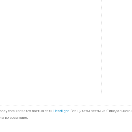
ftheday.com является частью сети
Heartlight
. Все цитаты взяты из Синодального 
ны во всем мире.