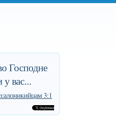
ово Господне
у вас...
ссалоникийцам 3:1