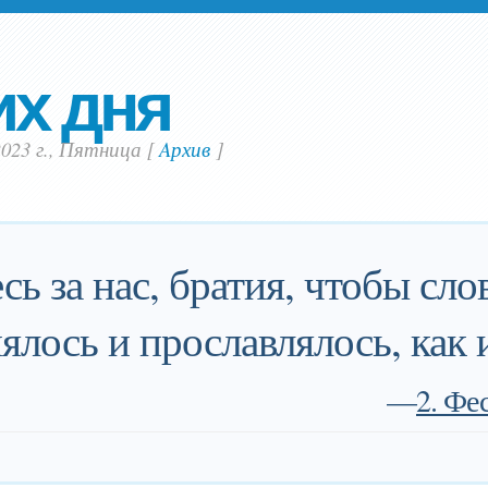
их дня
2023 г., Пятница
[
Aрхив
]
сь за нас, братия, чтобы сл
лось и прославлялось, как и 
—
2. Фе