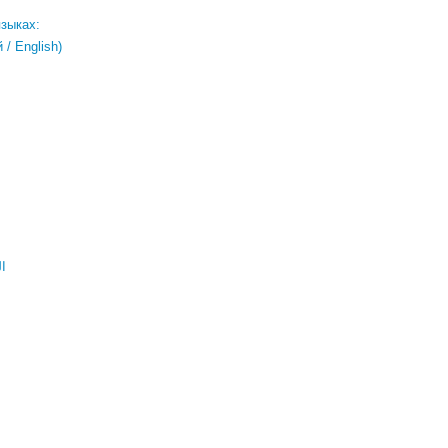
языках:
/ English)
ال