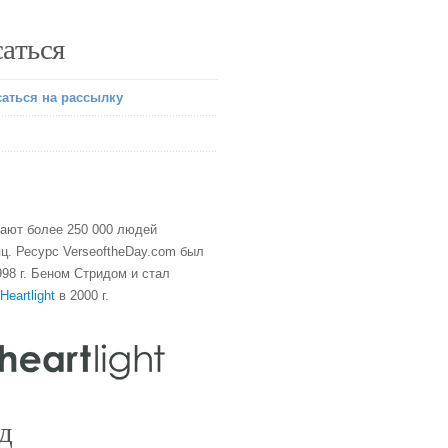
аться
аться на рассылку
тают более 250 000 людей
ц. Ресурс VerseoftheDay.com был
98 г. Беном Стридом и стал
Heartlight
в 2000 г.
д