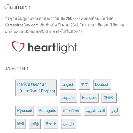
เกี่ยวกับเรา
ปัจจุบันนี้มีผู้อ่านพระคำประจำวัน ถึง 250,000 คนต่อเดือน เว็บไซต์
VerseoftheDay.com เริ่มต้นเมื่อ ปี พ.ศ. 2541 โดย เบน สตีด และได้กลาย
มาเป็นส่วนหนึ่งของเครือข่ายฮาร์ทไล์ในปี 2543
แปลภาษา
เวอร์ชั่นสองภาษา:
English
中文
Deutsch
(ภาษาไทย / English)
Español
Français
한국어
Русский
Português
ภาษาไทย
اللغة العربية
اُردو
हिन्दी
தமிழ்
తెలుగు
فارسی