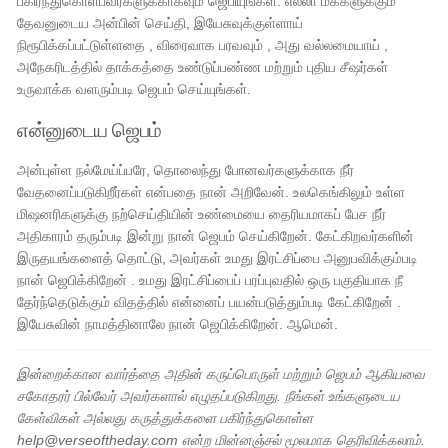
பகிர்ந்துகொள்பவர்களுக்காகவும் ஜெபியுங்கள். எல்லா மக்களுக்கும்
தேவனுடைய அன்பின் செய்தி, இயேசுவுக்குள்ளாய்
நிரூபிக்கப்பட்டுள்ளதை , விரைவாக பரவவும் , அது வல்லமையாய் ,
அநேகரிடத்தில் தாக்கத்தை உண்டுப்பண்ண மற்றும் புதிய சீஷர்கள்
உருவாக்க வளரும்படி ஜெபம் செய்யுங்கள்.
என்னுடைய ஜெபம்
அன்புள்ள நல்மேய்ப்பரே, தொலைந்து போனவர்களுக்காக நீர்
வேதனைப்படுகிறீர்கள் என்பதை நான் அறிவேன். உலகெங்கிலும் உள்ள
மிஷனரிகளுக்கு நற்செய்தியின் உண்மையை தைரியமாகப் பேச நீர்
அதிகாரம் தரும்படி இன்று நான் ஜெபம் செய்கிறேன். கேட்கிறவர்களின்
இருதயங்களைத் தொட்டு, அவர்கள் உமது இரட்சிப்பை அனுபவிக்கும்படி
நான் ஜெபிக்கிறேன் . உமது இரட்சிப்பைப் பரப்புவதில் ஒரு பகுதியாக நீ
தேர்ந்தெடுக்கும் விதத்தில் என்னைப் பயன்படுத்தும்படி கேட்கிறேன் .
இயேசுவின் நாமத்தினாலே நான் ஜெபிக்கிறேன். ஆமென்.
இன்றைக்கான வார்த்தை அதின் கருப்பொருள் மற்றும் ஜெபம் ஆகியவை
சகோதரர் பில்வேர் அவர்களால் எழுதப்படுகிறது. நீங்கள் உங்களுடைய
கேள்விகள் அல்லது கருத்துக்களை பகிர்ந்துகொள்ள
help@verseoftheday.com என்ற மின்னஞ்சல் மூலமாக தெரிவிக்கலாம்.