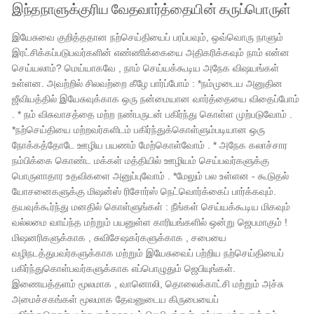
இந்தநாளுக்குரிய வேதவார்த்தையின் கருப்பொருள்
இயேசுவை குறித்ததான நற்செய்தியைப் பரப்பவும், ஒவ்வொரு நாளும்
இரட்சிக்கப்படுபவர்களின் எண்ணிக்கையை அதிகரிக்கவும் நாம் என்ன
செய்யலாம்? மெய்யாகவே , நாம் செய்யக்கூடிய அநேக விஷயங்கள்
உள்ளன. அவற்றில் சிலவற்றை கீழே பார்ப்போம் : *நம்முடைய அனுதின
ஜீவியத்தில் இயேசுவுக்காக ஒரு நன்மையான வார்த்தையை விதைப்போம்
. * நம் விசுவாசத்தை மற்ற நண்பருடன் பகிர்ந்து கொள்ள முற்படுவோம் .
*நற்செய்தியை மற்றவர்களிடம் பகிர்ந்துக்கொள்ளும்படியான ஒரு
நோக்கத்தோடே ஊழிய பயணம் மேற்கொள்வோம் . * அநேக கலாச்சார
நம்பிக்கை கொண்ட மக்கள் மத்தியில் ஊழியம் செய்பவர்களுக்கு
பொருளாதார உதவிகளை அனுப்புவோம் . *மேலும் பல உள்ளன - கூடுதல்
யோசனைகளுக்கு மிஷன்ஸ் ரிசோர்ஸ் நெட்வொர்க்கைப் பார்க்கவும்.
தயவுக்கூர்ந்து மனதில் கொள்ளுங்கள் : நீங்கள் செய்யக்கூடிய மிகவும்
வல்லமை வாய்ந்த மற்றும் பயனுள்ள காரியங்களில் ஒன்று ஜெபமாகும் !
மிஷனரிகளுக்காக , சுவிசேஷகர்களுக்காக , சபையை
வழிநடத்துபவர்களுக்காக மற்றும் இயேசுவைப் பற்றிய நற்செய்தியைப்
பகிர்ந்துகொள்பவர்களுக்காக எப்பொழுதும் ஜெபியுங்கள்.
இணையத்தளம் மூலமாக , வானொலி, தொலைக்காட்சி மற்றும் அச்சு
அமைச்சகங்கள் மூலமாக தேவனுடைய கிருபையைப்