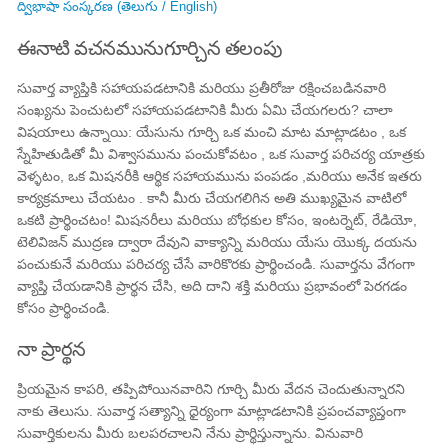
ద్విభాషా సంస్కరణ (తెలుగు / English)
ఈనాటి వచనమునుగూర్చిన తలంపు
సువార్త వ్యాప్తికి సహాయపడటానికి మరియు ప్రతీరోజు రక్షించబడినవారి
సంఖ్యను పెంచుటలో సహాయపడటానికి మీరు ఏమి చేయగలరు? చాలా
విషయాలు ఉన్నాయి: యేసును గూర్చి ఒక మంచి మాట మాట్లాడటం , ఒక
స్నేహితుడితో మీ విశ్వాసమును పంచుకోవటం , ఒక సువార్త పరిచర్య యాత్రకు
వెళ్ళటం, ఒక మిషనరీకి ఆర్థిక సహాయమును పంపడం ,మరియు అనేక ఇతరు
కార్యక్రమాలు చేయటం . కానీ మీరు చేయగలిగిన అతి ముఖ్యమైన వాటిలో
ఒకటి ప్రార్థించటం! మిషనరీలు మరియు బోధకుల కోసం, ఇంటర్నెట్, రేడియో,
టెలివిజన్ ముద్రణ ద్వారా దేవుని వాక్యాన్ని మరియు యేసు యొక్క దయను
పంచుకునే మరియు పరిచర్య చేసే వారికొరకు ప్రార్థించండి. సువార్తను వేగంగా
వ్యాప్తి చేయడానికి ప్రార్థన చేసి, అది దాని శక్తి మరియు ప్రభావంలో పెరగడం
కోసం ప్రార్థించండి.
నా ప్రార్థన
ప్రియమైన కాపరి, తప్పిపోయినవారిని గూర్చి మీరు వేదన చెందుతున్నారని
నాకు తెలుసు. సువార్త సత్యాన్ని ధైర్యంగా మాట్లాడటానికి ప్రపంచవ్యాప్తంగా
సువార్తికులను మీరు బలపరచాలని నేను ప్రార్థిస్తున్నాను. వినువారి