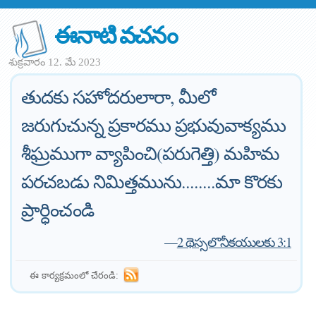
ఈనాటి వచనం
శుక్రవారం 12. మే 2023
తుదకు సహోదరులారా, మీలో
జరుగుచున్న ప్రకారము ప్రభువువాక్యము
శీఘ్రముగా వ్యాపించి(పరుగెత్తి) మహిమ
పరచబడు నిమిత్తమును........మా కొరకు
ప్రార్ధించండి
—
2 థెస్సలొనీకయులకు 3:1
ఈ కార్యక్రమంలో చేరండి: