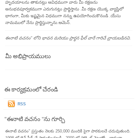
హృదయాలను తాకునట్లు ఆవిధముగా వారు మీ రక్షణను
అనుభవపూర్వకముగా ఎరుగునట్లు ప్రార్థిస్తాను .మీ రక్షణ యొక్క వ్యాప్తిలో
భాగంగా, మీకు ఇష్టమైన విధముగా నన్ను ఉపయోగించుకొనండి .యేసు
నామములో నేను ప్రార్థిస్తున్నాను.ఆమెన్.
ఈనాటి వచనం" లోని భావన మరియు ప్రార్థన ఫీల్ వారే గారిచే వ్రాయబడినవి.
మీ అభిప్రాయములు
ఈ కార్యక్రమంలో చేరండి
RSS
"ఈనాటి వచనం "ను గూర్చి
ఈనాటి వచనం" ప్రస్తుతం నెలకు 250,000 మందికి పైగా పాఠకులచే చదువుతుంది.
1998 లో బెన్ స్టీడ్ చే ప్రారంభించబడి , 2000 లో హార్ట్లైట్ నెట్వర్క్లో భాగంగా