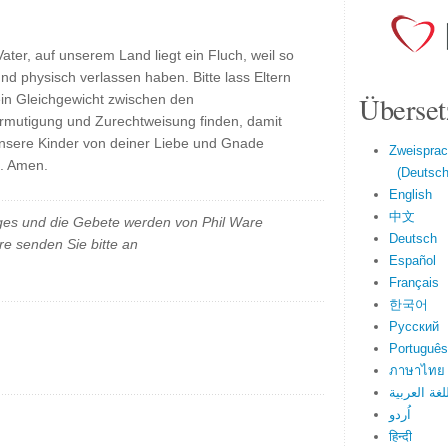
Vater, auf unserem Land liegt ein Fluch, weil so
 und physisch verlassen haben. Bitte lass Eltern
Überset
ein Gleichgewicht zwischen den
rmutigung und Zurechtweisung finden, damit
unsere Kinder von deiner Liebe und Gnade
Zweisprac
. Amen.
(Deutsch 
English
中文
es und die Gebete werden von Phil Ware
Deutsch
e senden Sie bitte an
Español
Français
한국어
Русский
Português
ภาษาไทย
لغة العربية
اُردو
हिन्दी