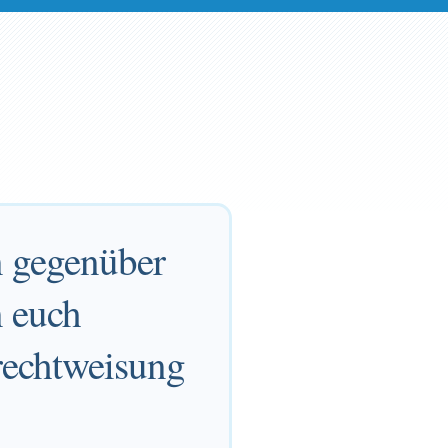
n gegenüber
n euch
urechtweisung