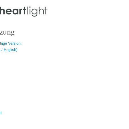
zung
hige Version:
/ English)
ال