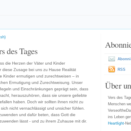
ish)
Abonni
s des Tages
Abonni
ass die Herzen der Väter und Kinder
r diese Zusage bei uns zu Hause Realität
RSS
e Kinder ermutigen und zurechtweisen – in
Über un
schen Ermutigung und Zurechtweisung. Unser
 Regeln und Einschränkungen geprägt sein, dass
acht, herauszuhören, dass sie unsere geliebte
Vers des Tage
fallen haben. Doch wir sollten ihnen nicht zu
Menschen wel
 sich nicht vernachlässigt und unsicher fühlen.
VerseoftheDa
zuwenden und dafür beten, dass Gott die
ins Leben ger
zuwenden lässt - und zu ihrem Zuhause mit dir.
Heartlight
-Ne