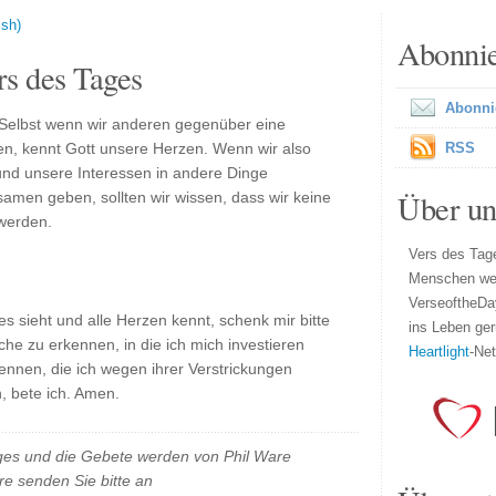
ish)
Abonni
s des Tages
Abonni
 Selbst wenn wir anderen gegenüber eine
en, kennt Gott unsere Herzen. Wenn wir also
RSS
und unsere Interessen in andere Dinge
Über un
samen geben, sollten wir wissen, dass wir keine
 werden.
Vers des Tage
Menschen wel
VerseoftheDa
les sieht und alle Herzen kennt, schenk mir bitte
ins Leben ger
iche zu erkennen, in die ich mich investieren
Heartlight
-Ne
rkennen, die ich wegen ihrer Verstrickungen
, bete ich. Amen.
es und die Gebete werden von Phil Ware
e senden Sie bitte an