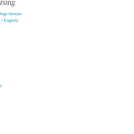
zung
hige Version:
/ English)
ال