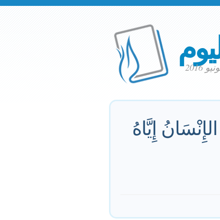
ليوم
لإِنْسَانُ إِيَّاهُ