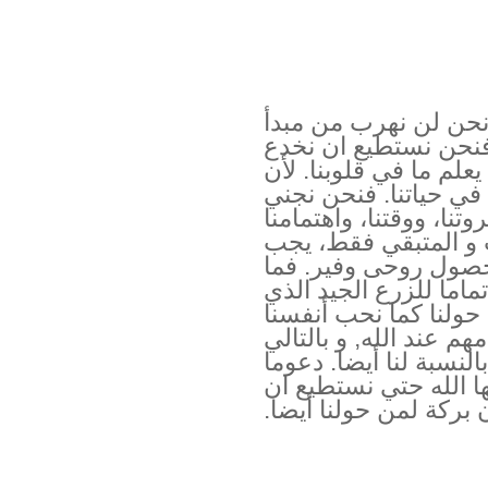
 نحن لن نهرب من مبدأ
فنحن نستطيع ان نخدع
علم ما في قلوبنا. لأن
 في حياتنا. فنحن نجني
وتنا، ووقتنا، واهتمامنا
ت و المتبقي فقط، يجب
حصول روحى وفير. فما
اما للزرع الجيد الذي
حولنا كما نحب أنفسنا
 عند الله, و بالتالي
نسبة لنا أيضا. دعوما
ها الله حتي نستطيع ان
 بركة لمن حولنا أيضا.