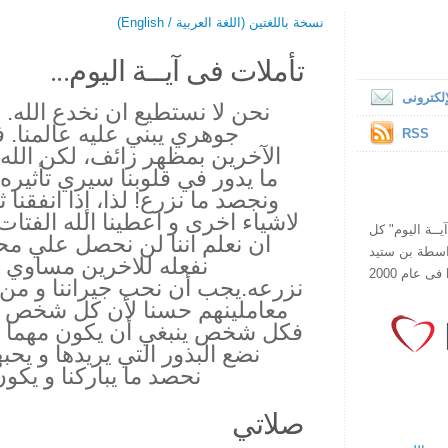
نسخة باللغتين (اللغة العربية / English)
تأملات فى آيــة اليوم...
لكترونى
نحن لا نستطيع ان نخدع الله.
جوهري يبني عليه عالمنا. 
RSS
الآخرين بمظهر زائف، لكن الله ي
ما يدور في قلوبنا سيري تأثيره
ونجصد ما نزرع! لذا، إذا انفقنا ثر
لاشياء اخرى و اعطينا الله الفتا
ص يقرأ "آيــة اليوم" كل
ان نعلم اننا لن نحصل علي م
هذا الموقع فى عام 1998 بواسطة بن ستيد
نفعله للاخرين مساوي تم
نزرعه.يجب أن نحب جيراننا و من 
معاملينهم حسنا لأن كل شخص مهم
فكل شخص ينبغي أن يكون مهما بال
نضع البذور التي يريدها و يحب
نحصد ما يباركنا و يكون
صلاتي