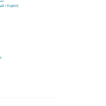
نسخة باللغتين:
(اللغة العربية / English)
ال