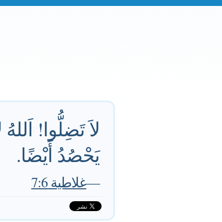
لاَ تَضِلُّوا! اَللهُ ل
يَحْصُدُ أَيْضًا.
—
غلاطية 7:6