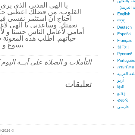
يا الهي القدير، الذى ير
القلوب، من فضلك اعطنى حكم
English
احتاج ان استثمر نفسى فيه
中文
نعمتك. وساعدنى يا الهي لأغ
Deutsch
أمامي لأعامل الناس حسنا و لأ
Español
حياتهم. أطلب هذه المعونة 
Français
يسوع و ان
한국어
Русский
Português
التأملات و الصلاة على آيــة اليو
ภาษาไทย
لغة العربية
اُردو
تعليقات
हिन्दी
தமிழ்
తెలుగు
فارسی
© 1998-2026 Heartlight, Inc. Verseoftheday.com