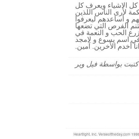
ى كل الاشياء ويعرف كل
ة لأرى الناس اللذين
م و أساعدهم ليعرفوا
تنم الفرص التي تضعها
زرع الحب و النعمة في
في اسم يسوع و لامجد
ا أخدم الأخرين. آمين.
م كتبت بواسطة فيل وير