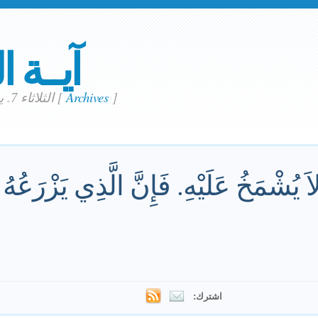
آيــة ا
]
Archives
[
الثلاثاء 7. يونيو 2016
اَ يُشْمَخُ عَلَيْهِ. فَإِنَّ الَّذِي يَزْرَعُهُ ا
اشترك: