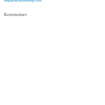
help@verseoftheday.com
.
Kommentare