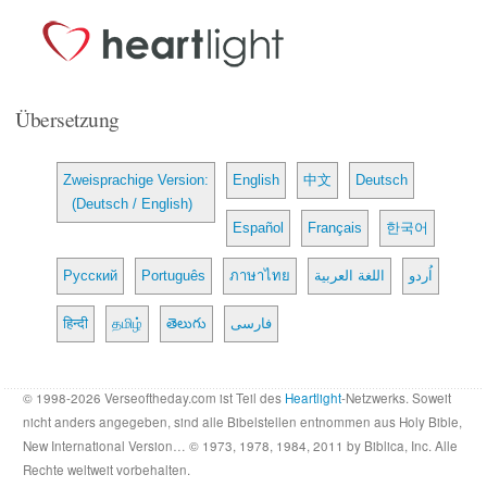
Übersetzung
Zweisprachige Version:
English
中文
Deutsch
(Deutsch / English)
Español
Français
한국어
Русский
Português
ภาษาไทย
اللغة العربية
اُردو
हिन्दी
தமிழ்
తెలుగు
فارسی
© 1998-2026 Verseoftheday.com ist Teil des
Heartlight
-Netzwerks. Soweit
nicht anders angegeben, sind alle Bibelstellen entnommen aus Holy Bible,
New International Version… © 1973, 1978, 1984, 2011 by Biblica, Inc. Alle
Rechte weltweit vorbehalten.