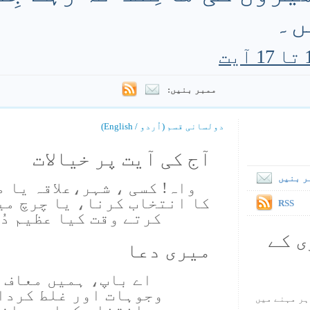
ں۔
ممبر بنیں:
دولسانی قسم (اُردو / English)
آج کی آیت پر خیالات
ر بنیں
واہ! کسی ، شہر،علاقہ یا 
کا انتخاب کرنا، یا چرچ میں
RSS
کرتے وقت کیا عظیم دُ
ی کے
میری دعا
اے باپ، ہمیں معاف ک
وجوہات اور غلط کردا
ہر مہنے میں