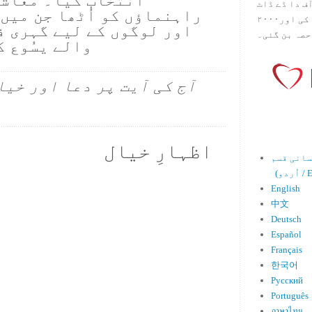
انتخاب کیا۔ معاشر
س آف دا ڈے ڈاٹ
راہنماؤں کو اُٹھا جن میں
کام ۱۹۹۸ میں بین سٹیڈ نے شروع کی اور۲۰۰۰
اور لوگوں کے لیے گہری ف
حصہ بن گئی۔
والے یسُوع 
آج کی آیت پر دعا اور خیا
اظہارِ خیال
Engl)
English
中文
Deutsch
Español
Français
한국어
Русский
Português
ภาษาไทย