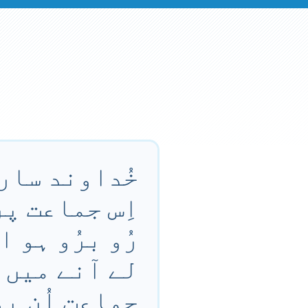
خُداوند سارے
اِس جماعت پر
رُو برُو ہو 
لے آنے میں ا
جماعت اُن بھ