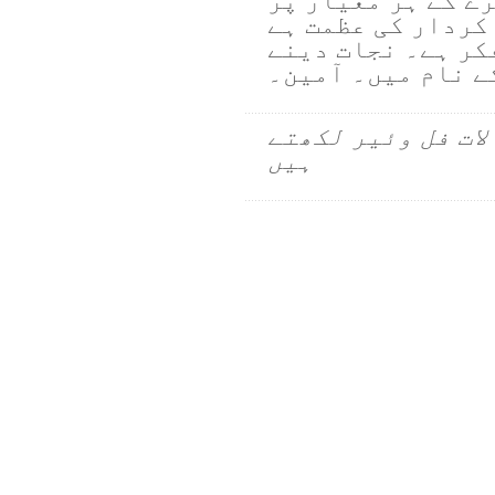
ے کے ہر معیار پر
 کردار کی عظمت ہے
کر ہے۔ نجات دینے
کے نام میں۔ آمین۔
لات فل وئیر لکھتے
ہیں