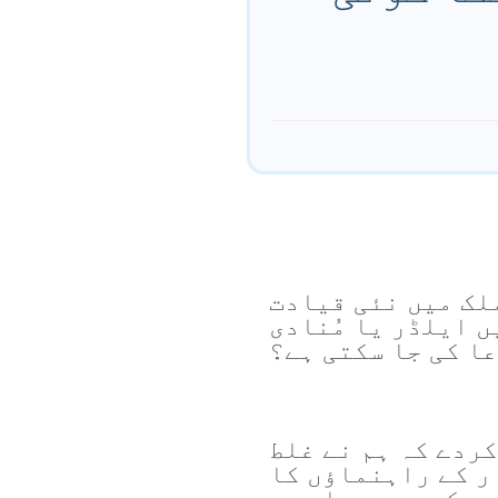
ملک میں نئی قیادت
 ایلڈر یا مُنادی
عا کی جا سکتی ہے؟
ردے کہ ہم نے غلط
ر کے راہنماؤں کا