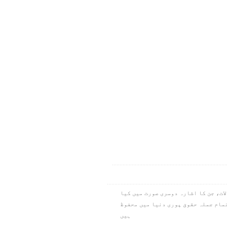
ام کے تمام سوالات، جن کا اشارہ دوسری صورت میں کیا
نیا بین الاقوامی قسم۔ کاپی رائٹ ۱۹۷۳،۱۹۷۸،۱۹۸۴،۲۰۱۱، آئی این سی۔ تمام جملہ حقوق پوری دنیا میں محفوظ
ہیں