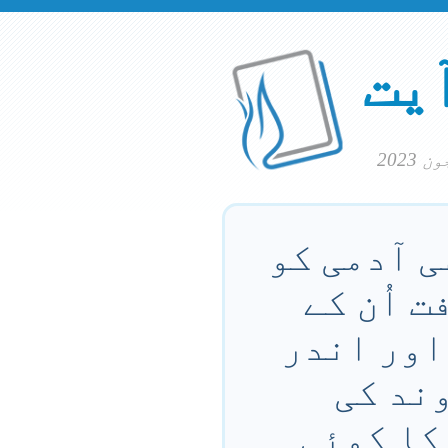
آیت
سی آدمی کو
ت اُن کے
 اور اندر
وند کی
نکا کوئی