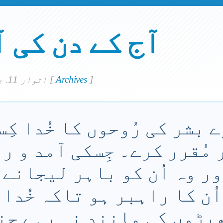
آج کے دن کی 
]
Archives
[
اتوار 11. جون 2023
 بشر کی رُوحوں کا خُدا کِ
 مُقرر کرے۔ جِسکی آمد و رف
اور وہ اُن کو باہر لیجانے
ُن کا راہبر ہو تاکہ خُدا
یڑوں کی مانِند نہ رہے جِ