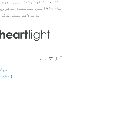
۲۵۰،۰۰۰ لوگ پڑھتے ہیں۔ ور
ہائی لائٹ نیٹورک کا 
ترجمہ
دولسانی قسم:
(اُردو / ish