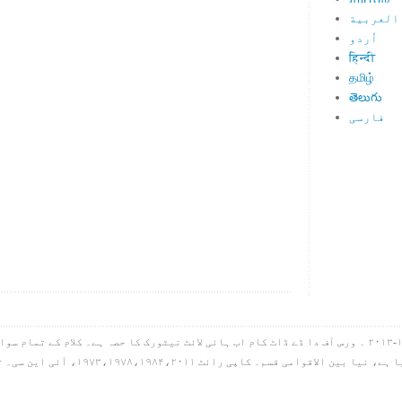
العربية
اُردو
हिन्दी
தமிழ்
తెలుగు
فارسی
ہائی لائٹ آئی این سی۔ کاپی رائٹ ۱۹۹۸-۲۰۱۳ ۔ ورس آف دا ڈے ڈاٹ کام اب ہائی لائٹ نیٹورک کا حصہ ہے۔ کل
گیا ہے، سب کچھ بائبل مقدس سے لیا گیا ہے، 