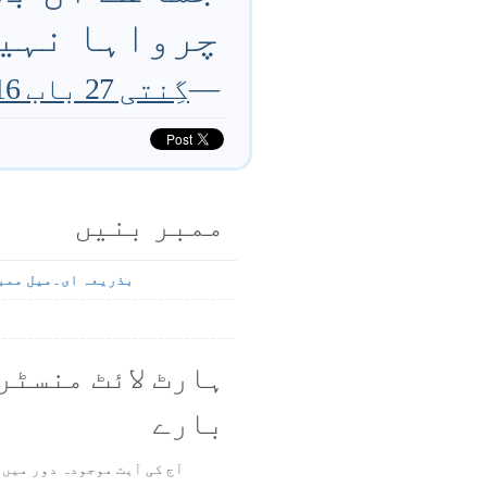
چرواہا نہی
—
گِنتی 27 باب 16 تا 17 آیت
ممبر بنیں
بذریعہ ای۔میل ممب
ہارٹ لائٹ منسٹر
بارے
آج کی آیت موجودہ دور میں 