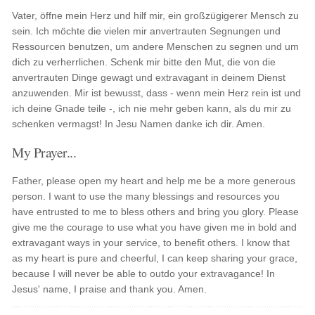
Vater, öffne mein Herz und hilf mir, ein großzügigerer Mensch zu
sein. Ich möchte die vielen mir anvertrauten Segnungen und
Ressourcen benutzen, um andere Menschen zu segnen und um
dich zu verherrlichen. Schenk mir bitte den Mut, die von die
anvertrauten Dinge gewagt und extravagant in deinem Dienst
anzuwenden. Mir ist bewusst, dass - wenn mein Herz rein ist und
ich deine Gnade teile -, ich nie mehr geben kann, als du mir zu
schenken vermagst! In Jesu Namen danke ich dir. Amen.
My Prayer...
Father, please open my heart and help me be a more generous
person. I want to use the many blessings and resources you
have entrusted to me to bless others and bring you glory. Please
give me the courage to use what you have given me in bold and
extravagant ways in your service, to benefit others. I know that
as my heart is pure and cheerful, I can keep sharing your grace,
because I will never be able to outdo your extravagance! In
Jesus' name, I praise and thank you. Amen.