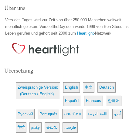
Über uns
Vers des Tages wird zur Zeit von über 250.000 Menschen weltweit
monatlich gelesen. VerseoftheDay.com wurde 1998 von Ben Steed ins
Leben gerufen und gehört seit 2000 zum
Heartlight
-Netzwerk.
Übersetzung
Zweisprachige Version:
English
中文
Deutsch
(Deutsch / English)
Español
Français
한국어
Русский
Português
ภาษาไทย
اللغة العربية
اُردو
हिन्दी
தமிழ்
తెలుగు
فارسی