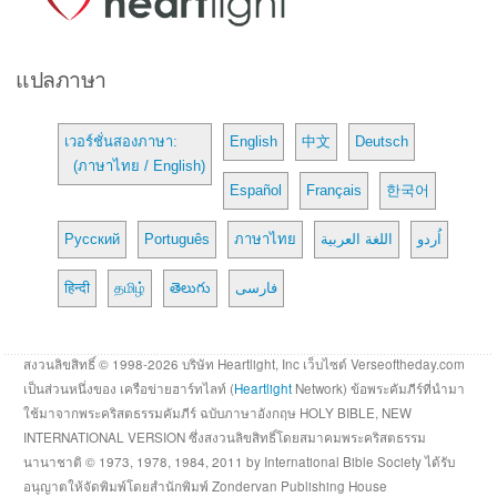
แปลภาษา
เวอร์ชั่นสองภาษา:
English
中文
Deutsch
(ภาษาไทย / English)
Español
Français
한국어
Русский
Português
ภาษาไทย
اللغة العربية
اُردو
हिन्दी
தமிழ்
తెలుగు
فارسی
สงวนลิขสิทธิ์ © 1998-2026 บริษัท Heartlight, Inc เว็บไซต์ Verseoftheday.com
เป็นส่วนหนึ่งของ เครือข่ายฮาร์ทไลท์ (
Heartlight
Network) ข้อพระคัมภีร์ที่นำมา
ใช้มาจากพระคริสตธรรมคัมภีร์ ฉบับภาษาอังกฤษ HOLY BIBLE, NEW
INTERNATIONAL VERSION ซึ่งสงวนลิขสิทธิ์โดยสมาคมพระคริสตธรรม
นานาชาติ © 1973, 1978, 1984, 2011 by International Bible Society ได้รับ
อนุญาตให้จัดพิมพ์โดยสำนักพิมพ์ Zondervan Publishing House