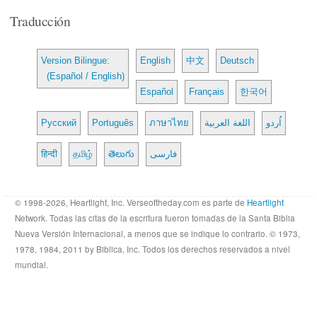
Traducción
Version Bilingue:
English
中文
Deutsch
(Español / English)
Español
Français
한국어
Русский
Português
ภาษาไทย
اللغة العربية
اُردو
हिन्दी
தமிழ்
తెలుగు
فارسی
© 1998-2026, Heartlight, Inc. Verseoftheday.com es parte de
Heartlight
Network. Todas las citas de la escritura fueron tomadas de la Santa Biblia
Nueva Versión Internacional, a menos que se indique lo contrario. © 1973,
1978, 1984, 2011 by Biblica, Inc. Todos los derechos reservados a nivel
mundial.