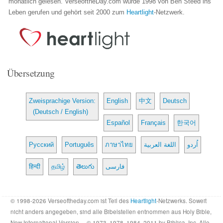
monatlich gelesen. VerseoftheDay.com wurde 1998 von Ben Steed ins
Leben gerufen und gehört seit 2000 zum
Heartlight
-Netzwerk.
Übersetzung
Zweisprachige Version:
English
中文
Deutsch
(Deutsch / English)
Español
Français
한국어
Русский
Português
ภาษาไทย
اللغة العربية
اُردو
हिन्दी
தமிழ்
తెలుగు
فارسی
© 1998-2026 Verseoftheday.com ist Teil des
Heartlight
-Netzwerks. Soweit
nicht anders angegeben, sind alle Bibelstellen entnommen aus Holy Bible,
New International Version… © 1973, 1978, 1984, 2011 by Biblica, Inc. Alle