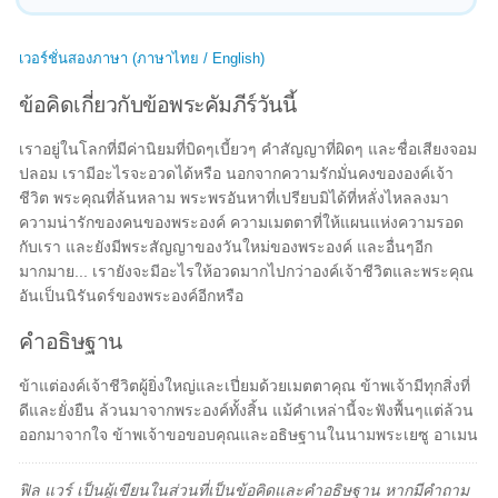
เวอร์ชั่นสองภาษา (ภาษาไทย / English)
ข้อคิดเกี่ยวกับข้อพระคัมภีร์วันนี้
เราอยู่ในโลกที่มีค่านิยมที่บิดๆเบี้ยวๆ คำสัญญาที่ผิดๆ และชื่อเสียงจอม
ปลอม เรามีอะไรจะอวดได้หรือ นอกจากความรักมั่นคงขององค์เจ้า
ชีวิต พระคุณที่ล้นหลาม พระพรอันหาที่เปรียบมิได้ที่หลั่งไหลลงมา
ความน่ารักของคนของพระองค์ ความเมตตาที่ให้แผนแห่งความรอด
กับเรา และยังมีพระสัญญาของวันใหม่ของพระองค์ และอื่นๆอีก
มากมาย... เรายังจะมีอะไรให้อวดมากไปกว่าองค์เจ้าชีวิตและพระคุณ
อันเป็นนิรันดร์ของพระองค์อีกหรือ
คำอธิษฐาน
ข้าแต่องค์เจ้าชีวิตผู้ยิ่งใหญ่และเปี่ยมด้วยเมตตาคุณ ข้าพเจ้ามีทุกสิ่งที่
ดีและยั่งยืน ล้วนมาจากพระองค์ทั้งสิ้น แม้คำเหล่านี้จะฟังพื้นๆแต่ล้วน
ออกมาจากใจ ข้าพเจ้าขอขอบคุณและอธิษฐานในนามพระเยซู อาเมน
ฟิล แวร์ เป็นผู้เขียนในส่วนที่เป็นข้อคิดและคำอธิษฐาน หากมีคำถาม