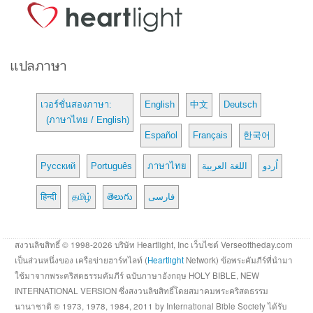
แปลภาษา
เวอร์ชั่นสองภาษา:
English
中文
Deutsch
(ภาษาไทย / English)
Español
Français
한국어
Русский
Português
ภาษาไทย
اللغة العربية
اُردو
हिन्दी
தமிழ்
తెలుగు
فارسی
สงวนลิขสิทธิ์ © 1998-2026 บริษัท Heartlight, Inc เว็บไซต์ Verseoftheday.com
เป็นส่วนหนึ่งของ เครือข่ายฮาร์ทไลท์ (
Heartlight
Network) ข้อพระคัมภีร์ที่นำมา
ใช้มาจากพระคริสตธรรมคัมภีร์ ฉบับภาษาอังกฤษ HOLY BIBLE, NEW
INTERNATIONAL VERSION ซึ่งสงวนลิขสิทธิ์โดยสมาคมพระคริสตธรรม
นานาชาติ © 1973, 1978, 1984, 2011 by International Bible Society ได้รับ