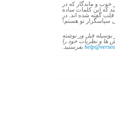
خوب و ماندگار كه در
چند كه اين كلمات ساده
قلب گفته شده اند. در
 سپاسگزار تو هستم!
ز بوسیله فیل ور نوشته
 ها و نظریات خود را
help@verseo
بفرستید.