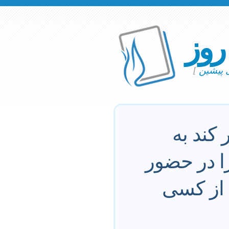
 روز
ی پیشین
]
 كند به
ا در حضور
 از كسى