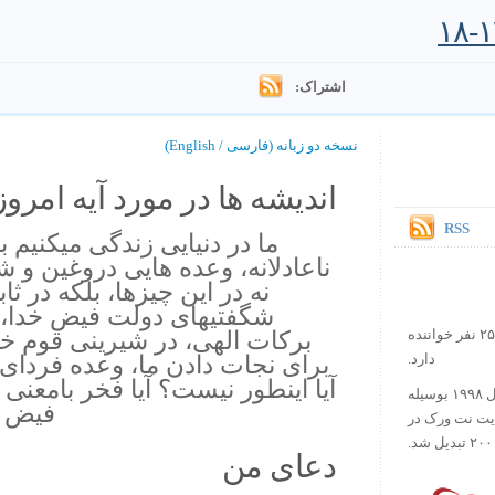
اشتراک:
نسخه دو زبانه (فارسی / English)
اندیشه ها در مورد آیه امروز.
RSS
ما در دنيايى زندگى ميكنيم 
ناعادلانه، وعده هايى دروغين و ش
نه در اين چيزها، بلكه در 
شگفتيهاى دولت فيض خدا، د
بركات الهى، در شيرينى قوم خد
در حال حاضر آیه روز بیش از ۲۵۰۰۰۰ نفر خواننده
براى نجات دادن ما، وعده فرداى خ
دارد.
آيا اينطور نيست؟ آيا فخر بامعنى 
ورس آو ذ دی دات کام کار خود را در سال ۱۹۹۸ بوسیله
فيض ج
ایت نت ورک در
دعای من