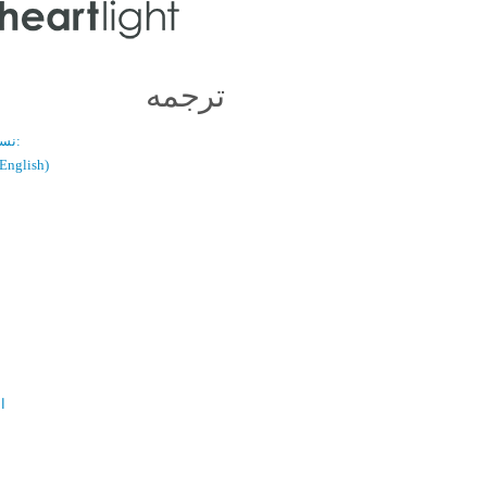
ترجمه
نسخه دو زبانه:
(فارسی / glish
ال