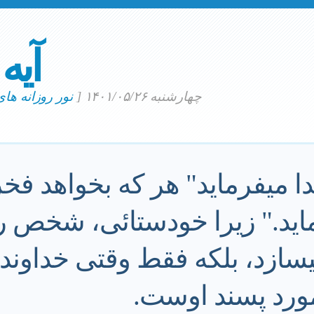
آیه
چهارشنبه ۱۴۰۱/۰۵/۲۶
[
نور روزانه ها
دا ميفرمايد" هر كه بخواهد فخر
مايد." زيرا خودستائى، شخص ر
يسازد، بلكه فقط وقتى خداوند
مورد پسند اوست.