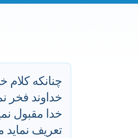
چنانكه كلام خ
خداوند فخر ن
خدا مقبول نم
تعريف نمايد 