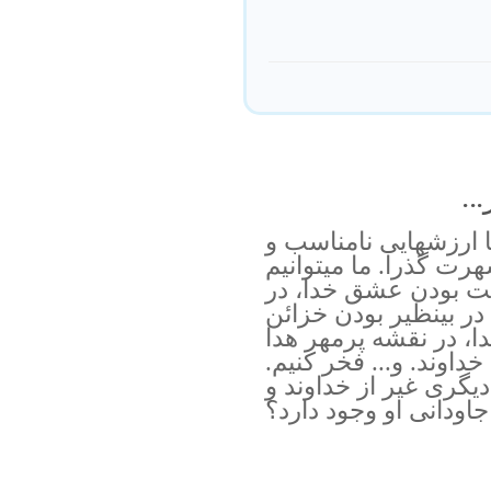
..
با ارزشهايى نامناسب و
هرت گذرا. ما ميتوانيم
ثابت بودن عشق خدا، در
ر بينظير بودن خزائن
ا، در نقشه پرمهر هدا
داوند. و... فخر كنيم.
ديگرى غير از خداوند و
اودانى او وجود دارد؟