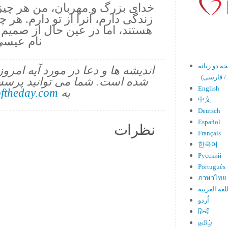
خداى بزرگ و مهربان، من هر چيز 
زندگى دارم، آنرا از تو دارم. هر 
هستند، اما در عين حال از صميم 
نام عيسى
اندیشه ها و دعا در مورد آیه امرو
En)
شده است. شما می توانید پرسش
English
به
ftheday.com
中文
Deutsch
Español
نظرات
Français
한국어
Русский
Português
ภาษาไทย
لغة العربية
اُردو
हिन्दी
தமிழ்