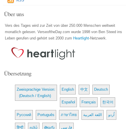
RSS
Über uns
Vers des Tages wird zur Zeit von über 250.000 Menschen weltweit
monatlich gelesen. VerseoftheDay.com wurde 1998 von Ben Steed ins
Leben gerufen und gehört seit 2000 zum
Heartlight
-Netzwerk.
Übersetzung
Zweisprachige Version:
English
中文
Deutsch
(Deutsch / English)
Español
Français
한국어
Русский
Português
ภาษาไทย
اللغة العربية
اُردو
हिन्दी
தமிழ்
తెలుగు
فارسی