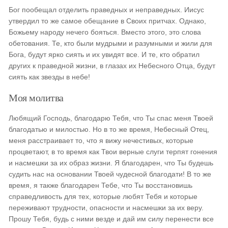
Бог пообещал отделить праведных и неправедных. Иисус
утвердил то же самое обещание в Своих притчах. Однако,
Божьему народу нечего бояться. Вместо этого, это слова
обетования. Те, кто были мудрыми и разумными и жили для
Бога, будут ярко сиять и их увидят все. И те, кто обратил
других к праведной жизни, в глазах их Небесного Отца, будут
сиять как звезды в небе!
Моя молитва
Любящий Господь, благодарю Тебя, что Ты спас меня Твоей
благодатью и милостью. Но в то же время, Небесный Отец,
меня расстраивает то, что я вижу нечестивых, которые
процветают, в то время как Твои верные слуги терпят гонения
и насмешки за их образ жизни. Я благодарен, что Ты будешь
судить нас на основании Твоей чудесной благодати! В то же
время, я также благодарен Тебе, что Ты восстановишь
справедливость для тех, которые любят Тебя и которые
переживают трудности, опасности и насмешки за их веру.
Прошу Тебя, будь с ними везде и дай им силу перенести все