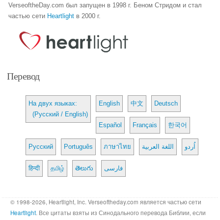
VerseoftheDay.com был запущен в 1998 г. Беном Стридом и стал
частью сети
Heartlight
в 2000 г.
Перевод
На двух языках:
English
中文
Deutsch
(Русский / English)
Español
Français
한국어
Русский
Português
ภาษาไทย
اللغة العربية
اُردو
हिन्दी
தமிழ்
తెలుగు
فارسی
© 1998-2026, Heartlight, Inc. Verseoftheday.com является частью сети
Heartlight
. Все цитаты взяты из Синодального перевода Библии, если