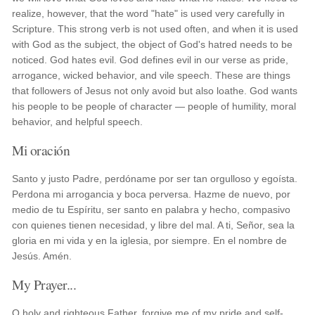
realize, however, that the word "hate" is used very carefully in
Scripture. This strong verb is not used often, and when it is used
with God as the subject, the object of God's hatred needs to be
noticed. God hates evil. God defines evil in our verse as pride,
arrogance, wicked behavior, and vile speech. These are things
that followers of Jesus not only avoid but also loathe. God wants
his people to be people of character — people of humility, moral
behavior, and helpful speech.
Mi oración
Santo y justo Padre, perdóname por ser tan orgulloso y egoísta.
Perdona mi arrogancia y boca perversa. Hazme de nuevo, por
medio de tu Espíritu, ser santo en palabra y hecho, compasivo
con quienes tienen necesidad, y libre del mal. A ti, Señor, sea la
gloria en mi vida y en la iglesia, por siempre. En el nombre de
Jesús. Amén.
My Prayer...
O holy and righteous Father, forgive me of my pride and self-