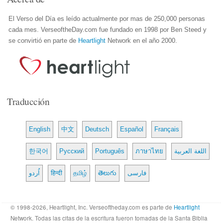
El Verso del Día es leído actualmente por mas de 250,000 personas
cada mes. VerseoftheDay.com fue fundado en 1998 por Ben Steed y
se convirtió en parte de
Heartlight
Network en el año 2000.
Traducción
English
中文
Deutsch
Español
Français
한국어
Русский
Português
ภาษาไทย
اللغة العربية
اُردو
हिन्दी
தமிழ்
తెలుగు
فارسی
© 1998-2026, Heartlight, Inc. Verseoftheday.com es parte de
Heartlight
Network. Todas las citas de la escritura fueron tomadas de la Santa Biblia