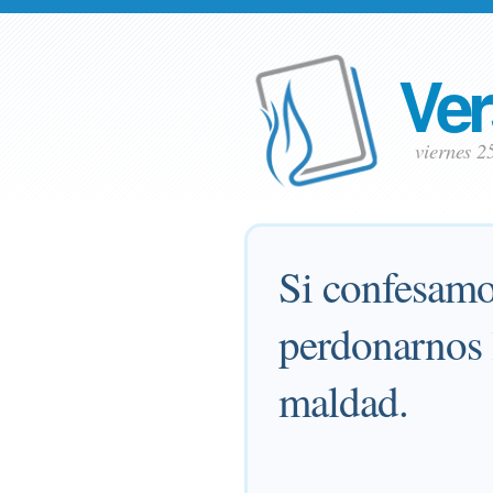
Ver
viernes 
Si confesamos
perdonarnos 
maldad.