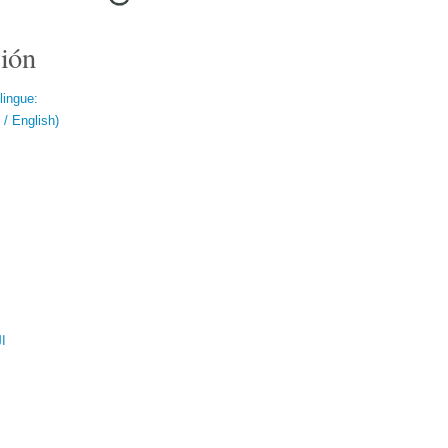
ión
lingue:
/ English)
ال