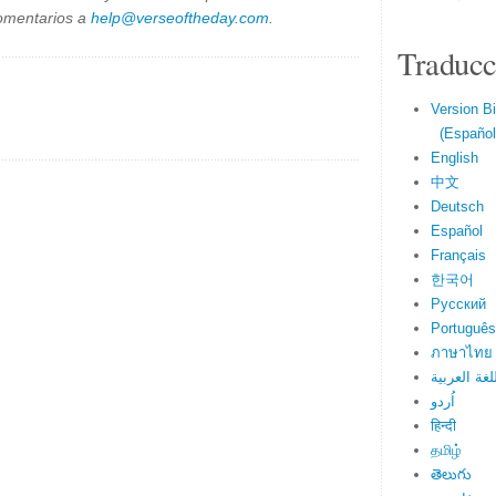
omentarios a
help@verseoftheday.com
.
Traducc
Version Bi
(Español 
English
中文
Deutsch
Español
Français
한국어
Русский
Português
ภาษาไทย
لغة العربية
اُردو
हिन्दी
தமிழ்
తెలుగు