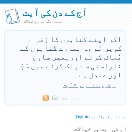
آج کے دن کی آیت
جمعه 25. مارچ 2022
اگر اپنے گناہوں کا اِقرار
کریں تُو وہ ہمارے گناہوں کے
مُعاف کرنے اورہمیں ساری
ناراستی سے پاک کرنے میں سَچّا
اور عادِل ہے۔
—
پہلا یوحنا ۱ باب ۹ آیت
ممبر بنیں:
دولسانی قسم (اُردو / English)
آج کی آیت پر خیالات