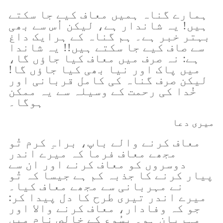
ہمارے گناہ ہمیں معاف کیے جا سکتے
ہیں! یہ شاندار ہے، لیکن اُس سے بھی
بہتر خبر ہے۔ ہم گناہ کے ہرایک داغ
سے صاف کیے جا سکتے ہیں!! یہ شاندا
ہے: نہ صرف میں معاف کیا جاؤں گا،
میں پاک اور نیا بھی کیا جاؤں گا!
لیکن صرف گناہ کی کامل قربانی اور
خُدا کی رحمت کے وسیلہ سے یہ ممکن
ہوگا۔
میری دعا
معاف کرنے والے باپ، براہِ کرم تُو
مجھے معاف فرما کہ میرے اندر
دوسروں کو معاف کرنے اور ان سے
پیار کرنے کا جذبہ کم ہے جیسا کہ تُو
نے مہربانی سے مجھے معاف کیا۔
میرے اندر تیری طرح کا دل پیدا کر:
جو کہ وفادار، معاف کرنے والا اور
مہربان ہو۔ یسُوع کے خالص نام میں