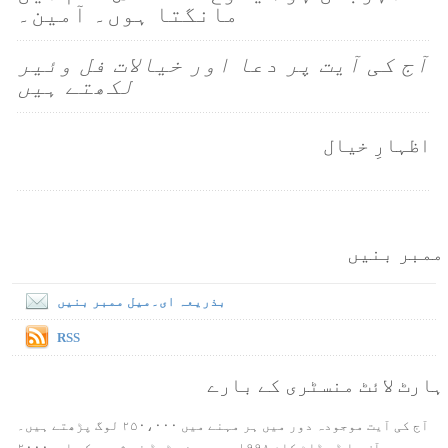
مانگتا ہوں۔ آمین۔
آج کی آیت پر دعا اور خیالات فل وئیر
لکھتے ہیں
اظہارِ خیال
ممبر بنیں
بذریعہ ای۔میل ممبر بنیں
RSS
ہارٹ لائٹ منسٹری کے بارے
آج کی آیت موجودہ دور میں ہر مہنے میں ۲۵۰،۰۰۰ لوگ پڑھتے ہیں۔
ورس آف دا ڈے ڈاٹ کام ۱۹۹۸ میں بین سٹیڈ نے شروع کی اور۲۰۰۰