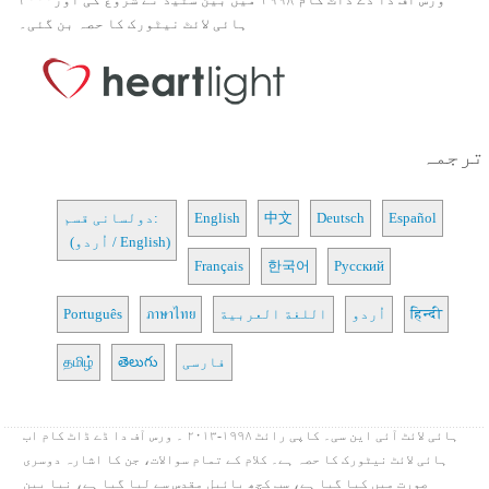
ہائی لائٹ نیٹورک کا حصہ بن گئی۔
ترجمہ
Español
Deutsch
中文
English
دولسانی قسم:
(اُردو / English)
Français
한국어
Русский
हिन्दी
اُردو
اللغة العربية
ภาษาไทย
Português
فارسی
తెలుగు
தமிழ்
ہائی لائٹ آئی این سی۔ کاپی رائٹ ۱۹۹۸-۲۰۱۳ ۔ ورس آف دا ڈے ڈاٹ کام اب
ہائی لائٹ نیٹورک کا حصہ ہے۔ کلام کے تمام سوالات، جن کا اشارہ دوسری
صورت میں کیا گیا ہے، سب کچھ بائبل مقدس سے لیا گیا ہے، نیا بین