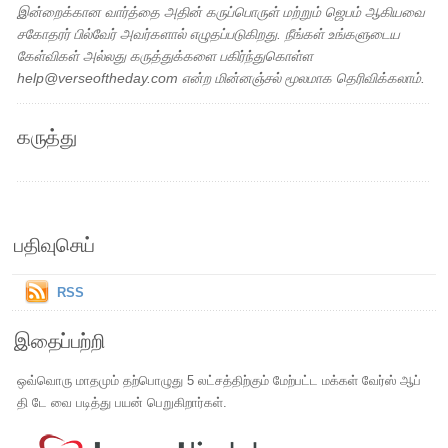
இன்றைக்கான வார்த்தை அதின் கருப்பொருள் மற்றும் ஜெபம் ஆகியவை
சகோதரர் பில்வேர் அவர்களால் எழுதப்படுகிறது. நீங்கள் உங்களுடைய
கேள்விகள் அல்லது கருத்துக்களை பகிர்ந்துகொள்ள
help@verseoftheday.com என்ற மின்னஞ்சல் மூலமாக தெரிவிக்கலாம்.
கருத்து
பதிவுசெய்
RSS
இதைப்பற்றி
ஒவ்வொரு மாதமும் தற்பொழுது 5 லட்சத்திற்கும் மேற்பட்ட மக்கள் வேர்ஸ் ஆப்
தி டே வை படித்து பயன் பெறுகிறார்கள்.