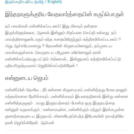
இருமொழிப்பதிப்பு (தமிழ் / English)
இந்தநாளுக்குரிய வேதவார்த்தையின் கருப்பொருள்
நம் பாவங்கள் மன்னிக்கப்படலாம்! இது மிகவும் நன்றாக
இருக்கிறதல்லவா, ஆனால் இன்னும் சிறப்பான செய்தி உள்ளது. நம்
பாவத்தினாலுண்டாகும் எந்த கறையிலிருந்தும் சுத்திகரிக்கப்படலாம் !!
அது ஆச்சரியமானது !! தேவனின் கிருபையினாலும், நம்முடைய
பாவங்களுக்காக அவருடைய பரிபூரண பலியினாலும் நான்
மன்னிக்கப்படுவது மட்டும் அல்லாமல்,. இன்னுமாய் சுத்திகரிக்கப்பட்டு
புதியசிருஷ்டியுமாய் ஜெநிபிக்கப்படுகிறேன் !
என்னுடைய ஜெபம்
மன்னிப்பின் பிதாவே , நீர் என்னை கிருபையாய் மன்னித்தது போல நானும்
மற்றவர்களை நேசிக்கவும், மன்னிக்கவும் இயலாததினால் இன்று என்னை
மன்னித்தருளும் . உமது இருதயத்தைப் போன்ற ஒரு இருதயத்தை
என்னுள் உருவாக்கும் : உண்மையுள்ள, மன்னிக்கும் மற்றும் இரக்கமுள்ள
குணத்தையுடைய இருதயம். விலையேறப்பெற்ற இயேசுவின் நாமத்திலே
நான் ஜெபிக்கிறேன். ஆமென்