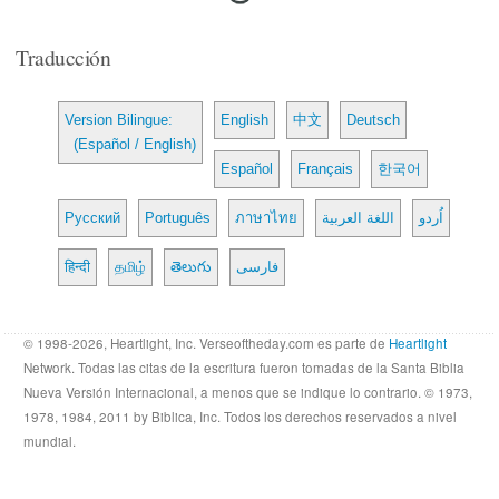
Traducción
Version Bilingue:
English
中文
Deutsch
(Español / English)
Español
Français
한국어
Русский
Português
ภาษาไทย
اللغة العربية
اُردو
हिन्दी
தமிழ்
తెలుగు
فارسی
© 1998-2026, Heartlight, Inc. Verseoftheday.com es parte de
Heartlight
Network. Todas las citas de la escritura fueron tomadas de la Santa Biblia
Nueva Versión Internacional, a menos que se indique lo contrario. © 1973,
1978, 1984, 2011 by Biblica, Inc. Todos los derechos reservados a nivel
mundial.