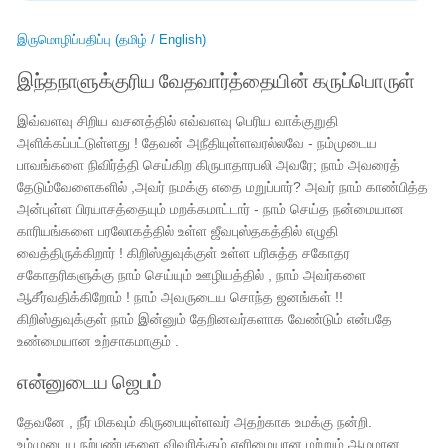
இருமொழிப்பதிப்பு (தமிழ் / English)
இந்தநாளுக்குரிய வேதவார்த்தையின் கருப்பொருள்
இவ்வளவு சிறிய வசனத்தில் எவ்வளவு பெரிய வாக்குறுதி
அளிக்கப்பட்டுள்ளது ! தேவன் அநீதியுள்ளவரல்லவே - நம்முடைய
பாவங்களை நிவிர்த்தி செய்கிற கிருபாதாரபலி அவரே; நாம் அவரைத்
தேடும்வேளைகளில் ,அவர் நமக்கு எதை மறுப்பார்? அவர் நாம் காண்பித்த
அன்புள்ள பிரயாசத்தையும் மறக்கமாட்டார் - நாம் செய்த நன்மையான
காரியங்களை பரலோகத்தில் உள்ள ஜீவபுஸ்தகத்தில் எழுதி
வைத்திருக்கிறார் ! கிறிஸ்துவுக்குள் உள்ள பரிசுத்த சகோதர
சகோதரிகளுக்கு நாம் செய்யும் ஊழியத்தில் , ​​நாம் அவர்களை
ஆசீர்வதிக்கிறோம் ! நாம் அவருடைய சொந்த ஜனங்கள் !!
கிறிஸ்துவுக்குள் நாம் இன்னும் தேறினவர்களாக வேண்டும் என்பதே
உண்மையான உற்சாகமாகும் .
என்னுடைய ஜெபம்
தேவனே , நீர் மிகவும் கிருபையுள்ளவர் அதற்காக உமக்கு நன்றி.
உம்முடைய நற்பண்புகளை விவரிக்கும் எளிமையான மற்றும் ஆழமான