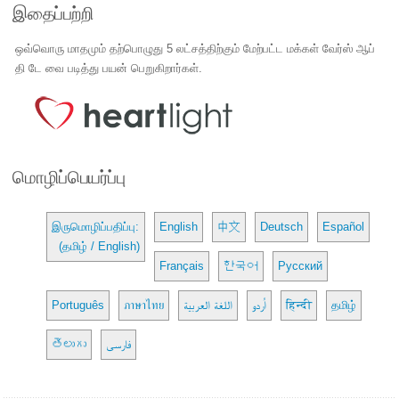
இதைப்பற்றி
ஒவ்வொரு மாதமும் தற்பொழுது 5 லட்சத்திற்கும் மேற்பட்ட மக்கள் வேர்ஸ் ஆப்
தி டே வை படித்து பயன் பெறுகிறார்கள்.
மொழிப்பெயர்ப்பு
இருமொழிப்பதிப்பு:
English
中文
Deutsch
Español
(தமிழ் / English)
Français
한국어
Русский
Português
ภาษาไทย
اللغة العربية
اُردو
हिन्दी
தமிழ்
తెలుగు
فارسی