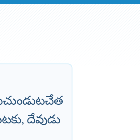
ుచుండుటచేత
టకు, దేవుడు