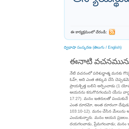
ఈ కార్యక్రమంలో చేరండి:
ద్విభాషా సంస్కరణ (తెలుగు / English)
ఈనాటి వచనమును
నేటి వచనంలో పరిశుద్ధాత్మ మనకు గొప్
ఓహ్, అది ఎంత తక్కువ చేసి చెప్ప
ప్రాయశ్చిత్త బలిని అర్పించాడు (
ఆయనను కనుగొనగలమని యేసు వాగ్దాన
17:27). మనం ఇతరులతో పంచుకునే ప
ఎంత దూరమో, అంత దూరంగా దేవుడు 
103:10-12). మనం చేసిన మేలును 
ఎంచుకున్నారు. మనం ఆయన ప్రజలం
దయగలవాడు, ప్రేమగలవాడు; మనం ఇత