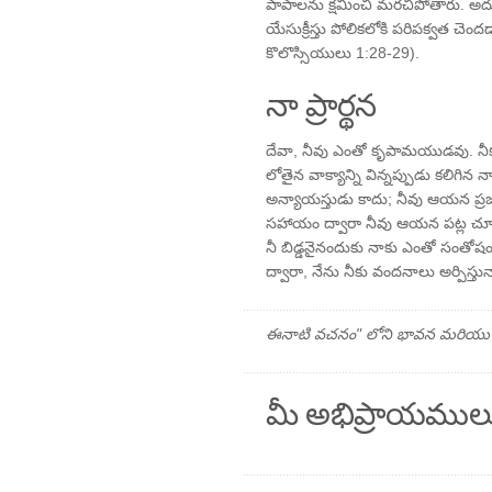
పాపాలను క్షమించి మరచిపోతారు. 
యేసుక్రీస్తు పోలికలోకి పరిపక్వత చెం
కొలొస్సియులు 1:28-29).
నా ప్రార్థన
దేవా, నీవు ఎంతో కృపామయుడవు. నీక
లోతైన వాక్యాన్ని విన్నప్పుడు కలిగిన 
అన్యాయస్తుడు కాదు; నీవు ఆయన ప్రజల
సహాయం ద్వారా నీవు ఆయన పట్ల చూప
నీ బిడ్డనైనందుకు నాకు ఎంతో సంత
ద్వారా, నేను నీకు వందనాలు అర్పిస్తు
ఈనాటి వచనం" లోని భావన మరియు ప్రార
మీ అభిప్రాయముల