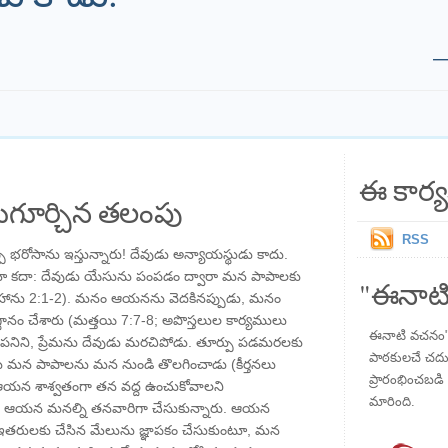
ఈ కార్య
గూర్చిన తలంపు
RSS
ప భరోసాను ఇస్తున్నారు! దేవుడు అన్యాయస్థుడు కాదు.
డమో కదా: దేవుడు యేసును పంపడం ద్వారా మన పాపాలకు
"ఈనాటి
1 యోహాను 2:1-2). మనం ఆయనను వెదకినప్పుడు, మనం
ం చేశారు (మత్తయి 7:7-8; అపొస్తలుల కార్యములు
ఈనాటి వచనం" ప
నిని, ప్రేమను దేవుడు మరచిపోడు. తూర్పు పడమరలకు
పాఠకులచే చదువు
మన పాపాలను మన నుండి తొలగించాడు (కీర్తనలు
ప్రారంభించబడి ,
ఆయన శాశ్వతంగా తన వద్ద ఉంచుకోవాలని
మారింది.
. ఆయన మనల్ని తనవారిగా చేసుకున్నారు. ఆయన
రులకు చేసిన మేలును జ్ఞాపకం చేసుకుంటూ, మన