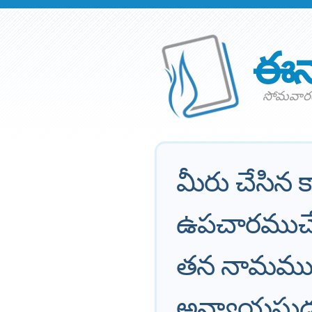
ఈన
సోమవారం
మీరు చేసిన క
ఉపచారముచే
తన నామమును
అన్యాయస్థుడ