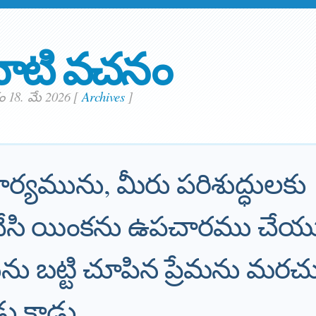
ాటి వచనం
 18. మే 2026
[
Archives
]
ార్యమును, మీరు పరిశుద్ధులకు
సి యింకను ఉపచారము చేయ
 బట్టి చూపిన ప్రేమను మరచు
ు కాడు.