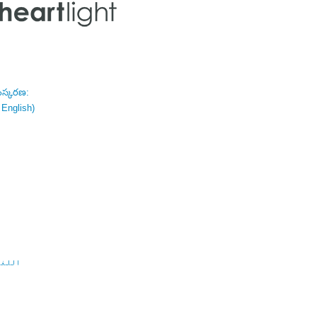
ంస్కరణ:
 English)
اللغة