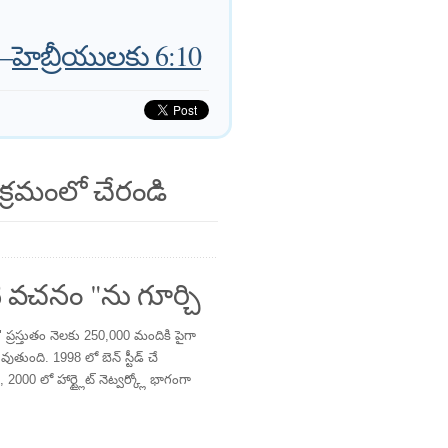
—
హెబ్రీయులకు 6:10
క్రమంలో చేరండి
 వచనం "ను గూర్చి
్రస్తుతం నెలకు 250,000 మందికి పైగా
తుంది. 1998 లో బెన్ స్టీడ్ చే
 2000 లో హార్ట్లైట్ నెట్వర్క్లో భాగంగా