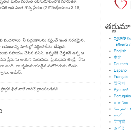
అద్భుతం! మనం మరింత యేసురూపంలోకి మారుతూ,
దడానికి ఇది ఎంత గొప్ప ప్రేరణ (2 కొరింథీయులు 3:18;
తర్జుమా
ద్విభాషా స
ు వందనాలు. నీ సద్గుణాలను వర్ణించే ఇంత సరళమైన,
(తెలుగు /
నా ఆనందాన్ని మాటల్లో వర్ణించలేను: దేవుడు
English
కు సహాయం చేసిన పనిని, ఇప్పటికీ చేస్తూనే ఉన్న ఆ
中文
ిన ప్రేమను ఆయన మరువడు. ప్రియమైన తండ్రీ, నేను
Deutsch
ోషంగా ఉంది. నా కృపామయుడైన సహోదరుడు యేసు
Español
న్నాను. ఆమేన్.
Français
한국어
్థన ఫీల్ వారే గారిచే వ్రాయబడినవి.
Русский
Português
ภาษาไทย
ు
 العربية
اُردو
हिन्दी
தமிழ்