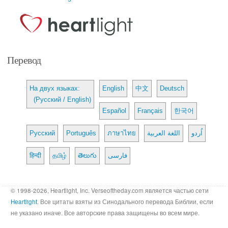
Перевод
На двух языках:
English
中文
Deutsch
(Русский / English)
Español
Français
한국어
Русский
Português
ภาษาไทย
اللغة العربية
اُردو
हिन्दी
தமிழ்
తెలుగు
فارسی
© 1998-2026, Heartlight, Inc. Verseoftheday.com является частью сети
Heartlight
. Все цитаты взяты из Синодального перевода Библии, если
не указано иначе. Все авторские права защищены во всем мире.