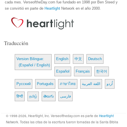
cada mes. VerseoftheDay.com fue fundado en 1998 por Ben Steed y
se convirtió en parte de
Heartlight
Network en el año 2000.
Traducción
Version Bilingue:
English
中文
Deutsch
(Español / English)
Español
Français
한국어
Русский
Português
ภาษาไทย
اللغة العربية
اُردو
हिन्दी
தமிழ்
తెలుగు
فارسی
© 1998-2026, Heartlight, Inc. Verseoftheday.com es parte de
Heartlight
Network. Todas las citas de la escritura fueron tomadas de la Santa Biblia