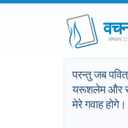
वच
सोमवार 2
परन्तु जब पवि
यरूशलेम और सा
मेरे गवाह होगे।