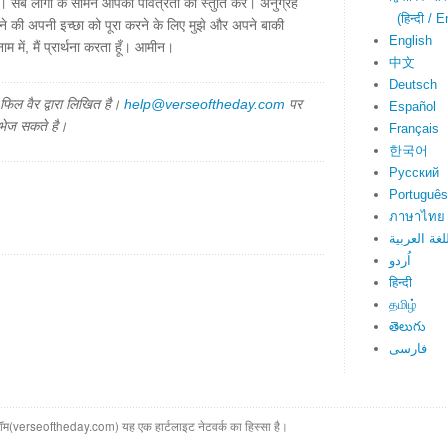
सब लोगों के सामने आपकी पवित्रता की स्तुति करें। अनुग्रह
(हिन्दी / E
ँचने की अपनी इच्छा को पूरा करने के लिए मुझे और अपने बाकी
English
म में, मैं प्रार्थना करता हूँ। आमीन।
中文
Deutsch
िल वैर द्वारा लिखित है।
help@verseoftheday.com
पर
Español
 भेज सकते है।
Français
한국어
Русский
Português
ภาษาไทย
لغة العربية
اُردو
हिन्दी
தமிழ்
తెలుగు
فارسی
(verseoftheday.com) यह एक हार्टलाइट नेटवर्क का हिस्सा है।