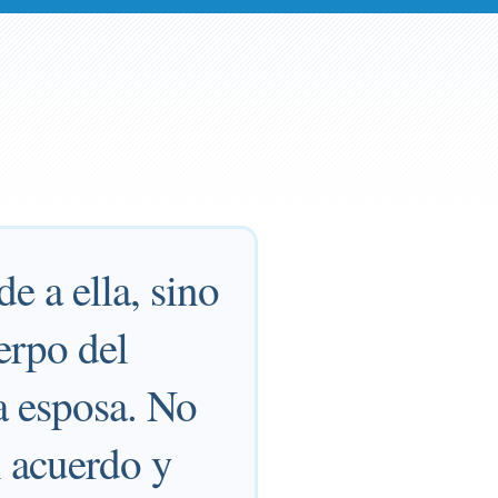
e a ella, sino
erpo del
la esposa. No
n acuerdo y