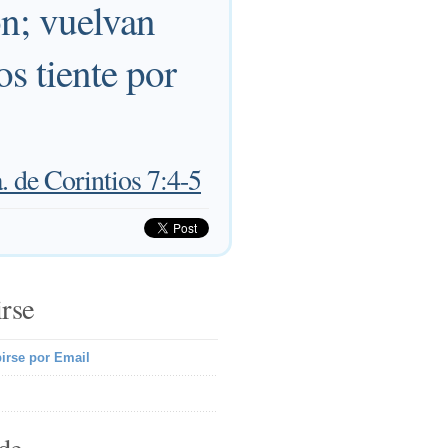
ón; vuelvan
os tiente por
. de Corintios 7:4-5
irse
irse por Email