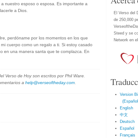
Acerca 
 a nuestro esposo o esposa. Es importante a
acerle a Dios.
El Verso del 
de 250,000 p
VerseoftheDa
Steed y se co
dre, perdóname por los momentos en los que
Network en e
 mi cuerpo como un regalo a ti. Si estoy casado
uerpo en una manera santa que te complazca. En
el Verso de Hoy son escritos por Phil Ware.
Traducc
omentarios a
help@verseoftheday.com
.
Version Bi
(Español 
English
中文
Deutsch
Español
Français