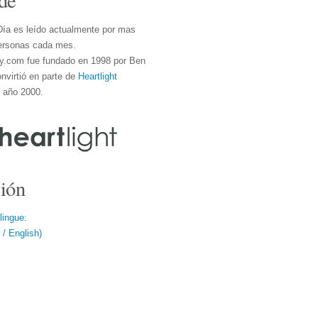
de
Día es leído actualmente por mas
ersonas cada mes.
y.com fue fundado en 1998 por Ben
nvirtió en parte de
Heartlight
l año 2000.
ión
lingue:
/ English)