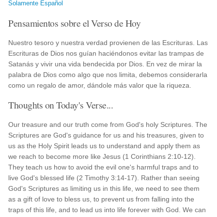
Solamente Español
Pensamientos sobre el Verso de Hoy
Nuestro tesoro y nuestra verdad provienen de las Escrituras. Las
Escrituras de Dios nos guían haciéndonos evitar las trampas de
Satanás y vivir una vida bendecida por Dios. En vez de mirar la
palabra de Dios como algo que nos limita, debemos considerarla
como un regalo de amor, dándole más valor que la riqueza.
Thoughts on Today's Verse...
Our treasure and our truth come from God's holy Scriptures. The
Scriptures are God's guidance for us and his treasures, given to
us as the Holy Spirit leads us to understand and apply them as
we reach to become more like Jesus (1 Corinthians 2:10-12).
They teach us how to avoid the evil one's harmful traps and to
live God's blessed life (2 Timothy 3:14-17). Rather than seeing
God's Scriptures as limiting us in this life, we need to see them
as a gift of love to bless us, to prevent us from falling into the
traps of this life, and to lead us into life forever with God. We can