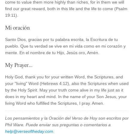
come to value them more highly than riches, for in them we will
find our great reward, both in this life and the life to come (Psalm
19:11).
Mi oración
Santo Dios, gracias por tu palabra escrita, la Escritura de tu
pueblo. Que tu verdad se vive en mi vida como en mi corazón y
mente. En el nombre de tu Hijo, Jesús oro, Amén.
My Prayer...
Holy God, thank you for your written Word, the Scriptures, and
your "living" Word (Hebrews 4:12), also the Scriptures when used
by the Holy Spirit. May your truth come alive in my life just as it
does in my heart and mind. In the name of your Son Jesus, your
living Word who fulfilled the Scriptures, I pray. Amen.
Los pensamientos y la Oración del Verso de Hoy son escritos por
Phil Ware. Puede enviar sus preguntas o comentarios a
help@verseoftheday.com
.