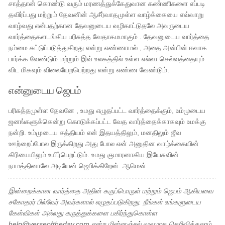
சாத்தான் கொண்டு வரும் மரணத்துக்கேதுவான கண்ணிகளை எப்படி
தவிர்ப்பது மற்றும் தேவனின் ஆசீர்வாதமுள்ள வாழ்க்கையை எவ்வாறு
வாழ்வது என்பதற்கான தேவனுடைய வழிகாட்டுதலே அவருடைய
வார்த்தைகளடங்கிய பரிசுத்த வேதாகமமாகும் . தேவனுடைய வார்த்தை
நம்மை கட்டுப்படுத்துகிறது என்று எண்ணாமல் , அதை அன்பின் ஈவாக
பார்க்க வேண்டும் மற்றும் இவ் உலகத்தில் உள்ள எல்லா செல்வத்தையும்
விட மிகவும் விலையேறபெற்றது என்று எண்ண வேண்டும்.
என்னுடைய ஜெபம்
பரிசுத்தமுள்ள தேவனே , உமது எழுதப்பட்ட வார்த்தைக்கும், உம்முடைய
ஜனங்களுக்கென்று கொடுக்கப்பட்ட வேத வார்த்தைக்காகவும் உமக்கு
நன்றி. உம்முடைய சத்தியம் என் இதயத்திலும், மனதிலும் ஜீவ
ஊற்றைப்போல இருக்கிறது அது போல என் அனுதின வாழ்க்கையின்
கிரியையிலும் உயிர்பெறட்டும். உமது குமாரனாகிய இயேசுவின்
நாமத்தினாலே அடியேன் ஜெபிக்கிறேன். ஆமென்.
இன்றைக்கான வார்த்தை அதின் கருப்பொருள் மற்றும் ஜெபம் ஆகியவை
சகோதரர் பில்வேர் அவர்களால் எழுதப்படுகிறது. நீங்கள் உங்களுடைய
கேள்விகள் அல்லது கருத்துக்களை பகிர்ந்துகொள்ள
help@verseoftheday.com என்ற மின்னஞ்சல் மூலமாக தெரிவிக்கலாம்.