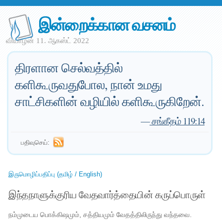
இன்றைக்கான வசனம்
வியாழன் 11. ஆகஸ்ட் 2022
திரளான செல்வத்தில்
களிகூருவதுபோல, நான் உமது
சாட்சிகளின் வழியில் களிகூருகிறேன்.
—
சங்கீதம் 119:14
பதிவுசெய்:
இருமொழிப்பதிப்பு (தமிழ் / English)
இந்தநாளுக்குரிய வேதவார்த்தையின் கருப்பொருள்
நம்முடைய பொக்கிஷமும், சத்தியமும் வேதத்திலிருந்து வந்தவை.