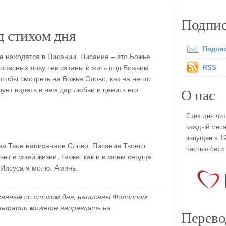
Подпис
 стихом дня
Подпис
 находятся в Писании. Писание – это Божье
ь опасных ловушек сатаны и жить под Божьим
RSS
чтобы смотреть на Божье Слово, как на нечто
О нас
ует видеть в нем дар любви и ценить его
Стих дня чи
каждый меся
запущен в 19
за Твое написанное Слово, Писание Твоего
частью сети
вет в моей жизни, также, как и в моем сердце
 Иисуса я молю. Аминь.
занные со стихом дня, написаны Филиппом
ментарии можете направлять на
Перево