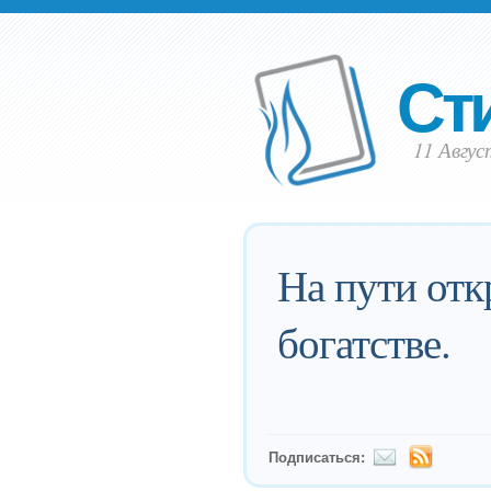
Ст
11 Авгус
На пути отк
богатстве.
Подписаться: