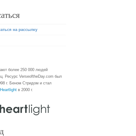
аться
аться на рассылку
тают более 250 000 людей
ц. Ресурс VerseoftheDay.com был
98 г. Беном Стридом и стал
Heartlight
в 2000 г.
д