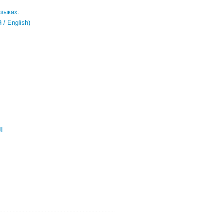
языках:
/ English)
ال